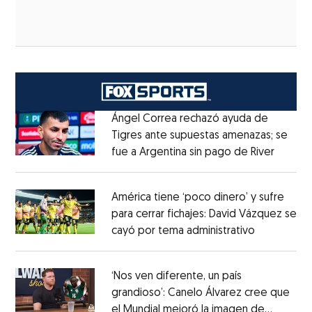
Ángel Correa rechazó ayuda de
Tigres ante supuestas amenazas; se
fue a Argentina sin pago de River
Opens 
Opens in new window
América tiene ‘poco dinero’ y sufre
para cerrar fichajes: David Vázquez se
cayó por tema administrativo
Opens in 
Opens in new window
‘Nos ven diferente, un país
grandioso’: Canelo Álvarez cree que
el Mundial mejoró la imagen de