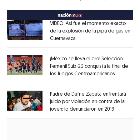
Opens in new window
México
Opens in new window
VIDEO: Así fue el momento exacto
de la explosión de la pipa de gas en
Cuernavaca
Opens in new window
Opens in new window
¡México se lleva el oro! Selección
Femenil Sub-23 conquista la final de
los Juegos Centroamericanos
Opens in 
Opens in new window
Padre de Dafne Zapata enfrentará
juicio por violación en contra de la
joven; lo denunciaron en 2019
Opens in 
Opens in new window