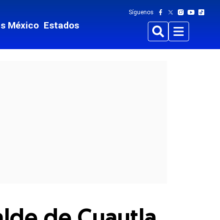
Síguenos
ts México
Estados
Buscar
Menu
alde de Cuautla