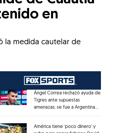
tenido en
có la medida cautelar de
Ángel Correa rechazó ayuda de
Tigres ante supuestas
amenazas; se fue a Argentina
Opens in new window
sin pago de River
Opens in new window
América tiene ‘poco dinero’ y