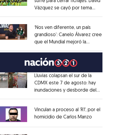
sufre para cerrar fichajes: David
Vázquez se cayó por tema
Opens in new window
administrativo
Opens in new window
‘Nos ven diferente, un país
grandioso’: Canelo Álvarez cree
que el Mundial mejoró la
Opens in new window
imagen de México
Opens in new window
Lluvias colapsan el sur de la
CDMX este 7 de agosto: hay
inundaciones y desborde del
Opens in new window
Río Magdalena
Opens in new window
Vinculan a proceso al ’R1′, por el
homicidio de Carlos Manzo
Opens in new wind
Opens in new window