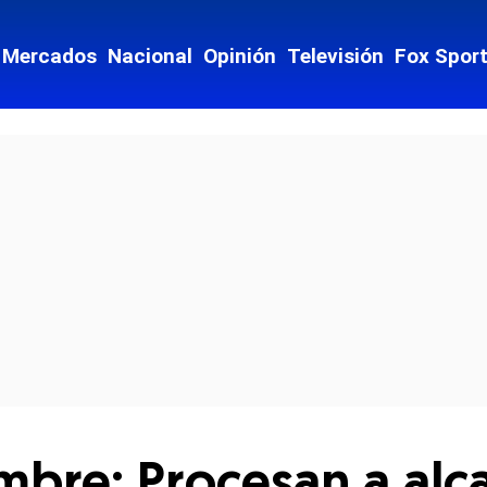
Mercados
Nacional
Opinión
Televisión
Fox Spor
cial-whatsapp
bre: Procesan a alc