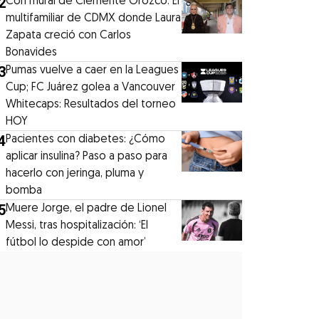
2
Con mural de Clemente Orozco: El
multifamiliar de CDMX donde Laura
Zapata creció con Carlos
Bonavides
3
Pumas vuelve a caer en la Leagues
Cup; FC Juárez golea a Vancouver
Whitecaps: Resultados del torneo
HOY
4
Pacientes con diabetes: ¿Cómo
aplicar insulina? Paso a paso para
hacerlo con jeringa, pluma y
bomba
5
Muere Jorge, el padre de Lionel
Messi, tras hospitalización: ‘El
fútbol lo despide con amor’