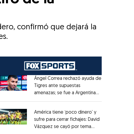
ero, confirmó que dejará la
es.
Ángel Correa rechazó ayuda de
Tigres ante supuestas
amenazas; se fue a Argentina
Opens in new window
sin pago de River
Opens in new window
América tiene ‘poco dinero’ y
sufre para cerrar fichajes: David
Vázquez se cayó por tema
Opens in new window