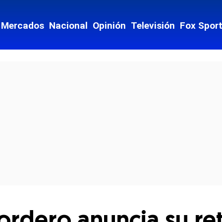
Mercados
Nacional
Opinión
Televisión
Fox Spor
cial-whatsapp
rdero anuncia su ret