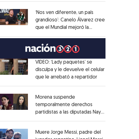
administrativo
Opens in new window
‘Nos ven diferente, un país
grandioso’: Canelo Álvarez cree
que el Mundial mejoró la
Opens in new window
imagen de México
Opens in new window
VIDEO: ‘Lady paquetes’ se
disculpa y le devuelve el celular
que le arrebató a repartidor
Opens in new win
Opens in new window
Morena suspende
temporalmente derechos
partidistas a las diputadas Nay
Opens in new window
Salvatori y Grace Palomares
Opens in new win
Muere Jorge Messi, padre del