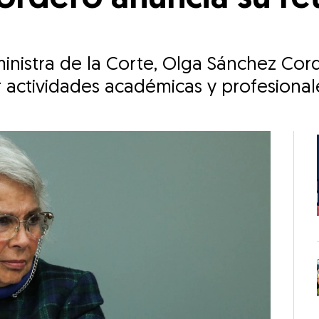
7
nistra de la Corte, Olga Sánchez Cord
r actividades académicas y profesional