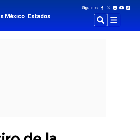
Síguenos
ts México
Estados
Buscar
Menu
iro de la