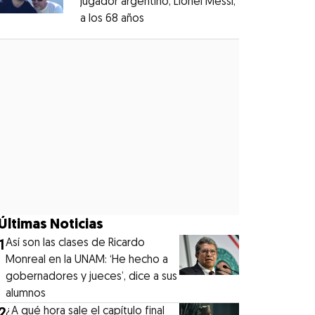
jugador argentino, Lionel Messi,
a los 68 años
Opens in new window
Opens in new window
Últimas Noticias
1
Así son las clases de Ricardo
Monreal en la UNAM: ‘He hecho a
gobernadores y jueces’, dice a sus
alumnos
2
¿A qué hora sale el capítulo final