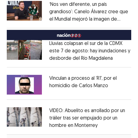
‘Nos ven diferente, un país
grandioso’: Canelo Álvarez cree que
el Mundial mejoró la imagen de
Opens in new window
México
Opens in new window
Lluvias colapsan el sur de la CDMX
este 7 de agosto: hay inundaciones y
desborde del Río Magdalena
Opens in 
Opens in new window
Vinculan a proceso al ’R1′, por el
homicidio de Carlos Manzo
Opens in ne
Opens in new window
VIDEO: Abuelito es arrollado por un
tráiler tras ser empujado por un
hombre en Monterrey
Opens in new wi
Opens in new window