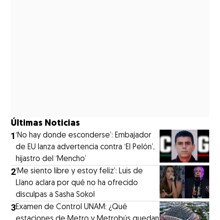
Últimas Noticias
1
‘No hay donde esconderse’: Embajador
de EU lanza advertencia contra ‘El Pelón’,
hijastro del ‘Mencho’
2
‘Me siento libre y estoy feliz’: Luis de
Llano aclara por qué no ha ofrecido
disculpas a Sasha Sokol
3
Examen de Control UNAM: ¿Qué
estaciones de Metro y Metrobús quedan