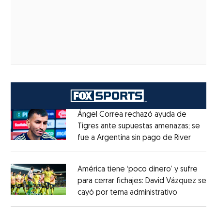
Ángel Correa rechazó ayuda de
Tigres ante supuestas amenazas; se
fue a Argentina sin pago de River
Opens 
Opens in new window
América tiene ‘poco dinero’ y sufre
para cerrar fichajes: David Vázquez se
cayó por tema administrativo
Opens in 
Opens in new window