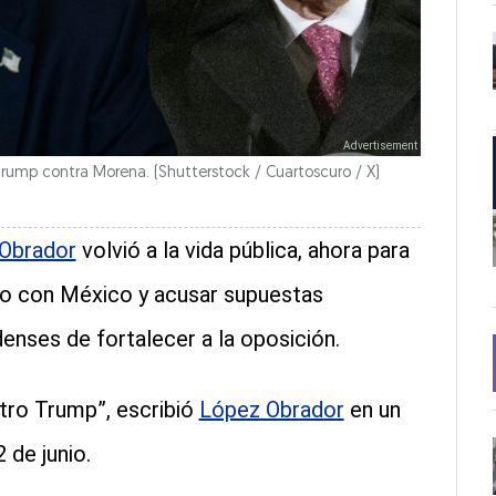
 Trump contra Morena.
(Shutterstock / Cuartoscuro / X)
 Obrador
volvió a la vida pública, ahora para
to con México y acusar supuestas
enses de fortalecer a la oposición.
otro Trump”, escribió
López Obrador
en un
de junio.