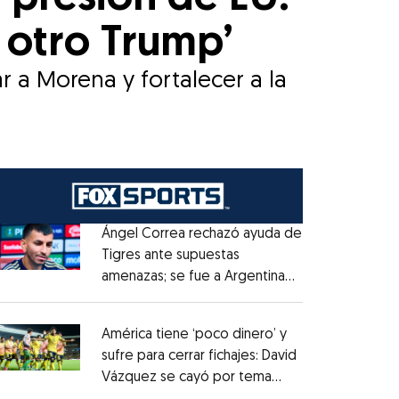
l otro Trump’
 a Morena y fortalecer a la
Ángel Correa rechazó ayuda de
Tigres ante supuestas
amenazas; se fue a Argentina
Opens in new window
sin pago de River
Opens in new window
América tiene ‘poco dinero’ y
sufre para cerrar fichajes: David
Vázquez se cayó por tema
Opens in new window