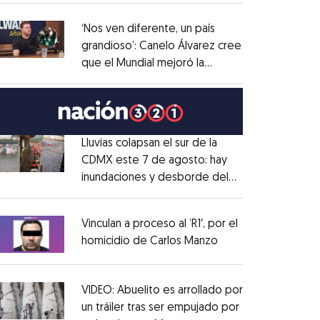
administrativo
Opens in new window
‘Nos ven diferente, un país
grandioso’: Canelo Álvarez cree
que el Mundial mejoró la
Opens in new window
imagen de México
Opens in new window
Lluvias colapsan el sur de la
CDMX este 7 de agosto: hay
inundaciones y desborde del
Opens in new window
Río Magdalena
Opens in new window
Vinculan a proceso al ’R1′, por el
homicidio de Carlos Manzo
Opens in new wind
Opens in new window
VIDEO: Abuelito es arrollado por
un tráiler tras ser empujado por