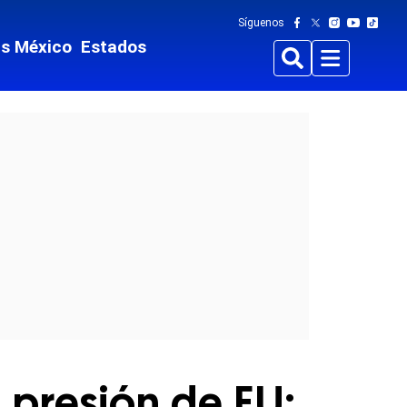
Síguenos
ts México
Estados
Buscar
Menu
presión de EU: