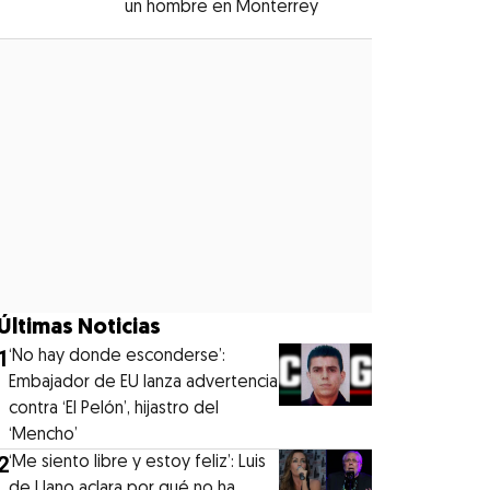
un hombre en Monterrey
Opens in new windo
Opens in new window
Últimas Noticias
1
‘No hay donde esconderse’:
Embajador de EU lanza advertencia
contra ‘El Pelón’, hijastro del
‘Mencho’
2
‘Me siento libre y estoy feliz’: Luis
de Llano aclara por qué no ha