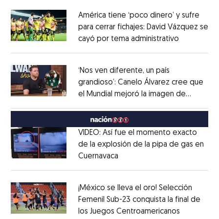
América tiene ‘poco dinero’ y sufre
para cerrar fichajes: David Vázquez se
cayó por tema administrativo
Opens in 
Opens in new window
‘Nos ven diferente, un país
grandioso’: Canelo Álvarez cree que
el Mundial mejoró la imagen de
Opens in new window
México
Opens in new window
VIDEO: Así fue el momento exacto
de la explosión de la pipa de gas en
Cuernavaca
Opens in new window
Opens in new window
¡México se lleva el oro! Selección
Femenil Sub-23 conquista la final de
los Juegos Centroamericanos
Opens in 