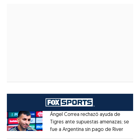
Ángel Correa rechazó ayuda de
Tigres ante supuestas amenazas; se
fue a Argentina sin pago de River
Opens 
Opens in new window