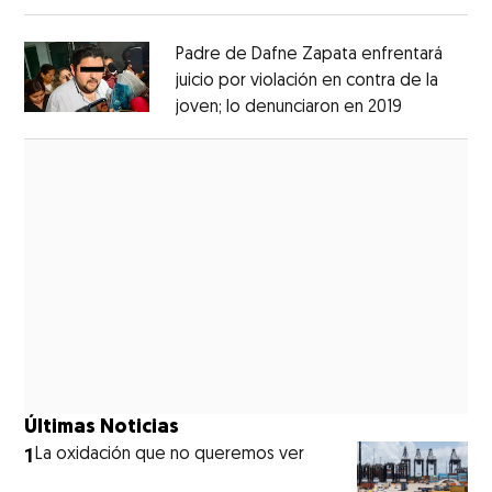
Opens in new window
Padre de Dafne Zapata enfrentará
juicio por violación en contra de la
joven; lo denunciaron en 2019
Opens in 
Opens in new window
Últimas Noticias
1
La oxidación que no queremos ver