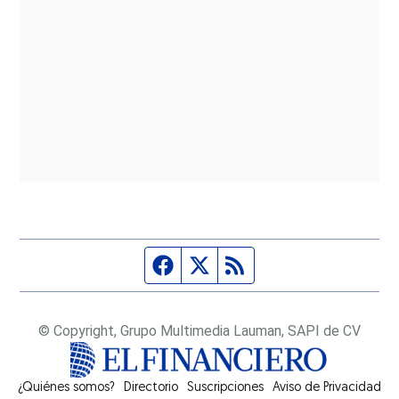
Página de Facebook
Fuente Twitter
Fuente RSS
© Copyright, Grupo Multimedia Lauman, SAPI de CV
¿Quiénes somos?
Directorio
Suscripciones
Opens in new window
Aviso de Privacidad