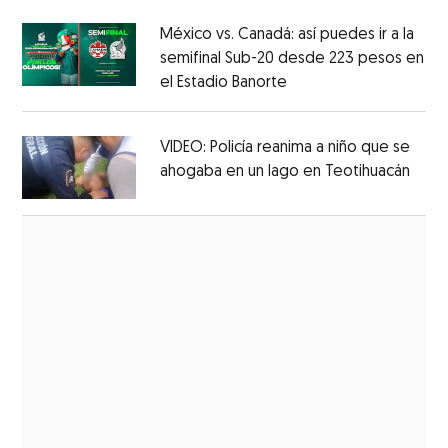
México vs. Canadá: así puedes ir a la
semifinal Sub-20 desde 223 pesos en
el Estadio Banorte
Opens in new window
Opens in new window
VIDEO: Policía reanima a niño que se
ahogaba en un lago en Teotihuacán
Open
Opens in new window