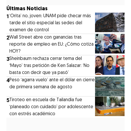
Últimas Noticias
1
‘Orita’ no, joven: UNAM pide checar más
tarde el sitio especial las sedes del
examen de control
2
Wall Street abre con ganancias tras
reporte de empleo en EU: ¿Cómo cotiza
HOY?
3
Sheinbaum rechaza cerrar tema del
‘Mayo’ tras petición de Ken Salazar: ‘No
basta con decir que ya pasó’
4
Peso ‘agarra vuelo’ ante el dólar en cierre
de primera semana de agosto
5
Tiroteo en escuela de Tailandia fue
‘planeado con cuidado’ por adolescente
con estrés académico