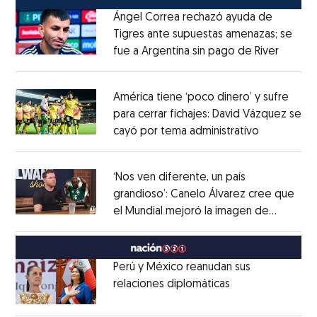
Ángel Correa rechazó ayuda de
Tigres ante supuestas amenazas; se
fue a Argentina sin pago de River
Opens 
Opens in new window
América tiene ‘poco dinero’ y sufre
para cerrar fichajes: David Vázquez se
cayó por tema administrativo
Opens in 
Opens in new window
‘Nos ven diferente, un país
grandioso’: Canelo Álvarez cree que
el Mundial mejoró la imagen de
Opens in new window
México
Opens in new window
Perú y México reanudan sus
relaciones diplomáticas
Opens in new w
Opens in new window