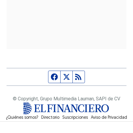
Página de Facebook
Fuente Twitter
Fuente RSS
© Copyright, Grupo Multimedia Lauman, SAPI de CV
¿Quiénes somos?
Directorio
Suscripciones
Opens in new window
Aviso de Privacidad