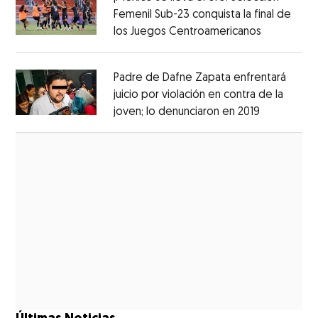
Femenil Sub-23 conquista la final de
los Juegos Centroamericanos
Opens in 
Opens in new window
Padre de Dafne Zapata enfrentará
juicio por violación en contra de la
joven; lo denunciaron en 2019
Opens in 
Opens in new window