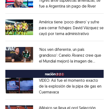
Tigres ante supuestas amenazas; se
fue a Argentina sin pago de River
Opens 
Opens in new window
América tiene ‘poco dinero’ y sufre
para cerrar fichajes: David Vázquez se
cayó por tema administrativo
Opens in 
Opens in new window
‘Nos ven diferente, un país
grandioso’: Canelo Álvarez cree que
el Mundial mejoró la imagen de
Opens in new window
México
Opens in new window
VIDEO: Así fue el momento exacto
de la explosión de la pipa de gas en
Cuernavaca
Opens in new window
Opens in new window
¡México se lleva el oro! Selección