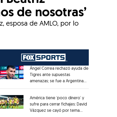
os de nosotras’
z, esposa de AMLO, por lo
Ángel Correa rechazó ayuda de
Tigres ante supuestas
amenazas; se fue a Argentina
Opens in new window
sin pago de River
Opens in new window
América tiene ‘poco dinero’ y
sufre para cerrar fichajes: David
Vázquez se cayó por tema
Opens in new window