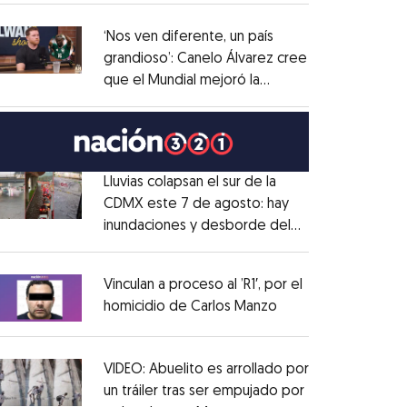
administrativo
Opens in new window
‘Nos ven diferente, un país
grandioso’: Canelo Álvarez cree
que el Mundial mejoró la
Opens in new window
imagen de México
Opens in new window
Lluvias colapsan el sur de la
CDMX este 7 de agosto: hay
inundaciones y desborde del
Opens in new window
Río Magdalena
Opens in new window
Vinculan a proceso al ’R1′, por el
homicidio de Carlos Manzo
Opens in new wind
Opens in new window
VIDEO: Abuelito es arrollado por
un tráiler tras ser empujado por