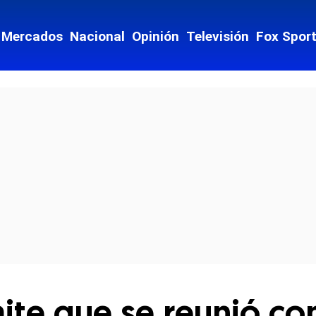
Mercados
Nacional
Opinión
Televisión
Fox Spor
cial-whatsapp
te que se reunió con