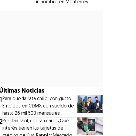
un hombre en Monterrey
Opens in new windo
Opens in new window
Últimas Noticias
1
Para que ‘la rata chille’ con gusto:
Empleos en CDMX con sueldo de
hasta 26 mil 500 mensuales
2
Prestan fácil, cobran caro: ¿Qué
interés tienen las tarjetas de
crédito de Klar, Rappi y Mercado