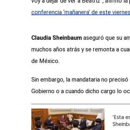
voy a dejar de ver a Beatriz”, afirmó l
conferencia ‘mañanera’ de este vierne
Claudia Sheinbaum
aseguró que su am
muchos años atrás y se remonta a cuan
de México.
Sin embargo, la mandataria no precisó s
Gobierno o a cuando dicho cargo lo oc
‘Esta e
Sheinb