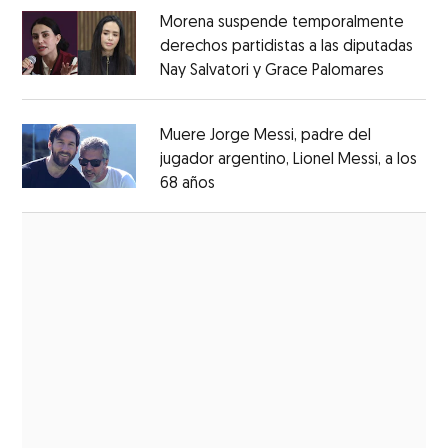
Morena suspende temporalmente
derechos partidistas a las diputadas
Nay Salvatori y Grace Palomares
Opens i
Opens in new window
Muere Jorge Messi, padre del
jugador argentino, Lionel Messi, a los
68 años
Opens in new window
Opens in new window