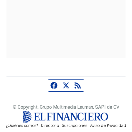
Página de Facebook
Fuente Twitter
Fuente RSS
© Copyright, Grupo Multimedia Lauman, SAPI de CV
¿Quiénes somos?
Directorio
Suscripciones
Opens in new window
Aviso de Privacidad