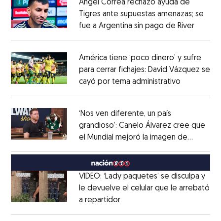
Ángel Correa rechazó ayuda de
Tigres ante supuestas amenazas; se
fue a Argentina sin pago de River
Opens 
Opens in new window
América tiene ‘poco dinero’ y sufre
para cerrar fichajes: David Vázquez se
cayó por tema administrativo
Opens in 
Opens in new window
‘Nos ven diferente, un país
grandioso’: Canelo Álvarez cree que
el Mundial mejoró la imagen de
Opens in new window
México
Opens in new window
VIDEO: ‘Lady paquetes’ se disculpa y
le devuelve el celular que le arrebató
a repartidor
Opens in new window
Opens in new window