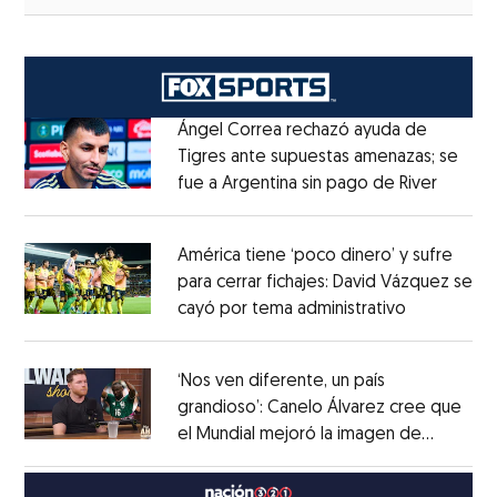
Ángel Correa rechazó ayuda de
Tigres ante supuestas amenazas; se
fue a Argentina sin pago de River
Opens 
Opens in new window
América tiene ‘poco dinero’ y sufre
para cerrar fichajes: David Vázquez se
cayó por tema administrativo
Opens in 
Opens in new window
‘Nos ven diferente, un país
grandioso’: Canelo Álvarez cree que
el Mundial mejoró la imagen de
Opens in new window
México
Opens in new window