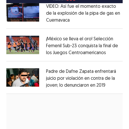
VIDEO: Así fue el momento exacto
de la explosión de la pipa de gas en
Cuernavaca
Opens in new window
Opens in new window
¡México se lleva el oro! Selección
Femenil Sub-23 conquista la final de
los Juegos Centroamericanos
Opens in 
Opens in new window
Padre de Dafne Zapata enfrentará
juicio por violación en contra de la
joven; lo denunciaron en 2019
Opens in 
Opens in new window