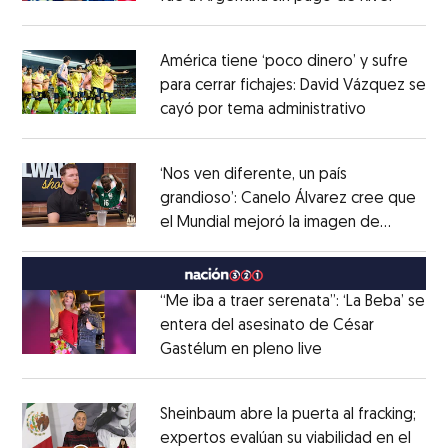
Opens in new window
América tiene ‘poco dinero’ y sufre
para cerrar fichajes: David Vázquez se
cayó por tema administrativo
Opens in 
Opens in new window
‘Nos ven diferente, un país
grandioso’: Canelo Álvarez cree que
el Mundial mejoró la imagen de
Opens in new window
México
Opens in new window
“Me iba a traer serenata”: ‘La Beba’ se
entera del asesinato de César
Gastélum en pleno live
Opens in new wi
Opens in new window
Sheinbaum abre la puerta al fracking;
expertos evalúan su viabilidad en el