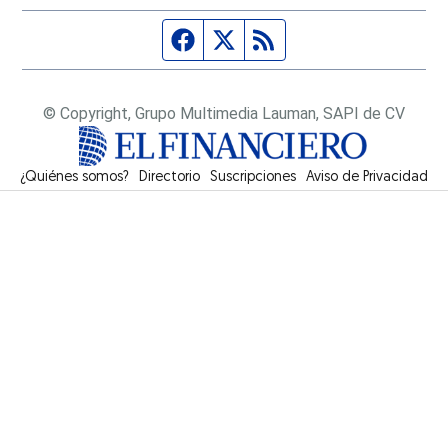
Página de Facebook
Fuente Twitter
Fuente RSS
© Copyright, Grupo Multimedia Lauman, SAPI de CV
¿Quiénes somos?
Directorio
Suscripciones
Opens in new window
Aviso de Privacidad