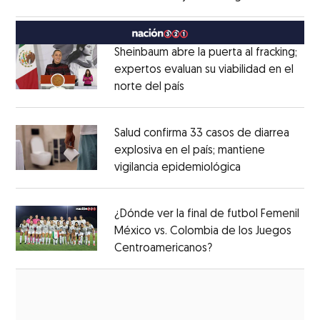
Opens in new window
México
Opens in new window
Sheinbaum abre la puerta al fracking;
expertos evaluan su viabilidad en el
norte del país
Opens in new window
Opens in new window
Salud confirma 33 casos de diarrea
explosiva en el país; mantiene
vigilancia epidemiológica
Opens in new 
Opens in new window
¿Dónde ver la final de futbol Femenil
México vs. Colombia de los Juegos
Centroamericanos?
Opens in new windo
Opens in new window