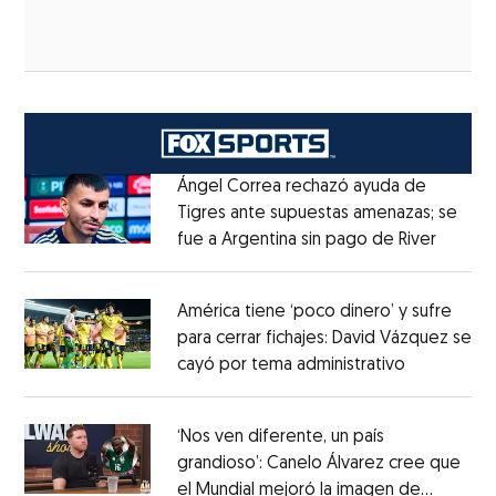
Ángel Correa rechazó ayuda de
Tigres ante supuestas amenazas; se
fue a Argentina sin pago de River
Opens 
Opens in new window
América tiene ‘poco dinero’ y sufre
para cerrar fichajes: David Vázquez se
cayó por tema administrativo
Opens in 
Opens in new window
‘Nos ven diferente, un país
grandioso’: Canelo Álvarez cree que
el Mundial mejoró la imagen de