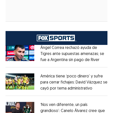
Ángel Correa rechazó ayuda de
Tigres ante supuestas amenazas; se
fue a Argentina sin pago de River
Opens 
Opens in new window
América tiene ‘poco dinero’ y sufre
para cerrar fichajes: David Vázquez se
cayó por tema administrativo
Opens in 
Opens in new window
‘Nos ven diferente, un país
grandioso’: Canelo Álvarez cree que