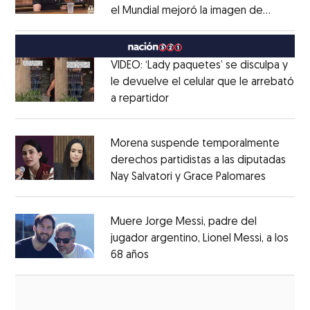
el Mundial mejoró la imagen de
Opens in new window
México
Opens in new window
VIDEO: ‘Lady paquetes’ se disculpa y
le devuelve el celular que le arrebató
a repartidor
Opens in new window
Opens in new window
Morena suspende temporalmente
derechos partidistas a las diputadas
Nay Salvatori y Grace Palomares
Opens i
Opens in new window
Muere Jorge Messi, padre del
jugador argentino, Lionel Messi, a los
68 años
Opens in new window
Opens in new window