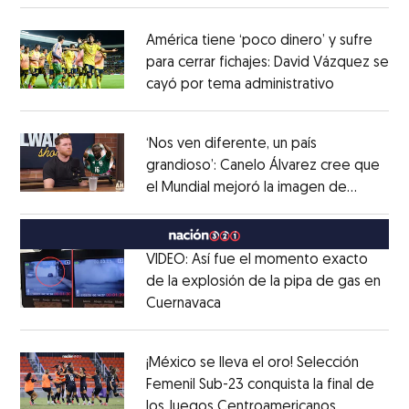
América tiene ‘poco dinero’ y sufre
para cerrar fichajes: David Vázquez se
cayó por tema administrativo
Opens in 
Opens in new window
‘Nos ven diferente, un país
grandioso’: Canelo Álvarez cree que
el Mundial mejoró la imagen de
Opens in new window
México
Opens in new window
VIDEO: Así fue el momento exacto
de la explosión de la pipa de gas en
Cuernavaca
Opens in new window
Opens in new window
¡México se lleva el oro! Selección
Femenil Sub-23 conquista la final de
los Juegos Centroamericanos
Opens in 