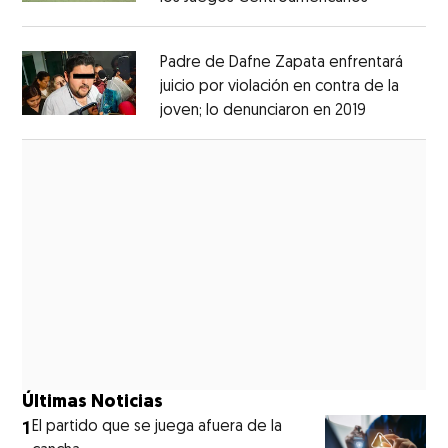
Opens in new window
Padre de Dafne Zapata enfrentará
juicio por violación en contra de la
joven; lo denunciaron en 2019
Opens in 
Opens in new window
Últimas Noticias
1
El partido que se juega afuera de la