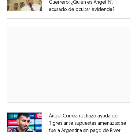
Guerrero: ¿Quién es Ángel ‘N’,
acusado de ocultar evidencia?
Ángel Correa rechazó ayuda de
Tigres ante supuestas amenazas; se
fue a Argentina sin pago de River
Opens 
Opens in new window