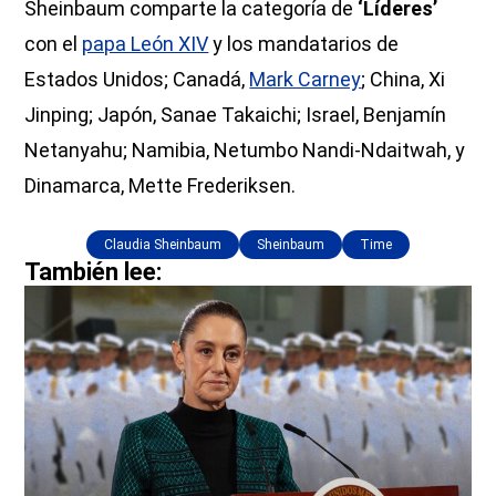
Sheinbaum comparte la categoría de
‘Líderes’
con el
papa León XIV
y los mandatarios de
Estados Unidos; Canadá,
Mark Carney
; China, Xi
Jinping; Japón, Sanae Takaichi; Israel, Benjamín
Netanyahu; Namibia, Netumbo Nandi-Ndaitwah, y
Dinamarca, Mette Frederiksen.
Claudia Sheinbaum
Sheinbaum
Time
También lee: