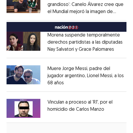
grandioso’: Canelo Álvarez cree que
el Mundial mejoró la imagen de
Opens in new window
México
Opens in new window
Morena suspende temporalmente
derechos partidistas a las diputadas
Nay Salvatori y Grace Palomares
Opens i
Opens in new window
Muere Jorge Messi, padre del
jugador argentino, Lionel Messi, a los
68 años
Opens in new window
Opens in new window
Vinculan a proceso al ’R1′, por el
homicidio de Carlos Manzo
Opens in ne
Opens in new window