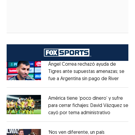
Ángel Correa rechazó ayuda de
Tigres ante supuestas amenazas; se
fue a Argentina sin pago de River
Opens 
Opens in new window
América tiene ‘poco dinero’ y sufre
para cerrar fichajes: David Vázquez se
cayó por tema administrativo
Opens in 
Opens in new window
‘Nos ven diferente, un país