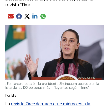
revista ‘Time’.
Compartir el artículo actual mediante glo
Compartir el artículo actual mediante Email
Compartir el artículo actual mediante Facebook
Compartir el artículo actual mediante Twitter
Compartir el artículo actual mediante LinkedIn
.
Por tercera ocasión, la presidenta Sheinbaum aparece en la
lista de las 100 personas más influyentes según 'Time'.
Por
EFE
La
revista
Time
destacó este miércoles a la