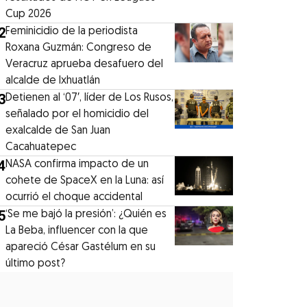
Cup 2026
2
Feminicidio de la periodista
Roxana Guzmán: Congreso de
Veracruz aprueba desafuero del
alcalde de Ixhuatlán
3
Detienen al ‘07′, líder de Los Rusos,
señalado por el homicidio del
exalcalde de San Juan
Cacahuatepec
4
NASA confirma impacto de un
cohete de SpaceX en la Luna: así
ocurrió el choque accidental
5
‘Se me bajó la presión’: ¿Quién es
La Beba, influencer con la que
apareció César Gastélum en su
último post?