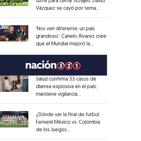
sufre para cerrar fichajes: David
Vázquez se cayó por tema
Opens in new window
administrativo
Opens in new window
‘Nos ven diferente, un país
grandioso’: Canelo Álvarez cree
que el Mundial mejoró la
Opens in new window
imagen de México
Opens in new window
Salud confirma 33 casos de
diarrea explosiva en el país;
mantiene vigilancia
Opens in new window
epidemiológica
Opens in new window
¿Dónde ver la final de futbol
Femenil México vs. Colombia
de los Juegos
Opens in new window
Centroamericanos?
Opens in new window