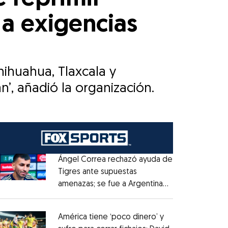
a exigencias
ihuahua, Tlaxcala y
’, añadió la organización.
Ángel Correa rechazó ayuda de
Tigres ante supuestas
amenazas; se fue a Argentina
Opens in new window
sin pago de River
Opens in new window
América tiene ‘poco dinero’ y