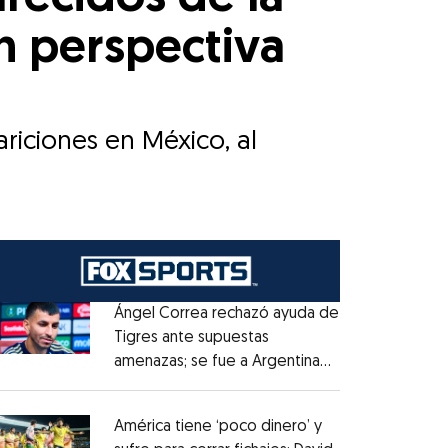
n perspectiva
riciones en México, al
Ángel Correa rechazó ayuda de
Tigres ante supuestas
amenazas; se fue a Argentina
Opens in new window
sin pago de River
Opens in new window
América tiene ‘poco dinero’ y