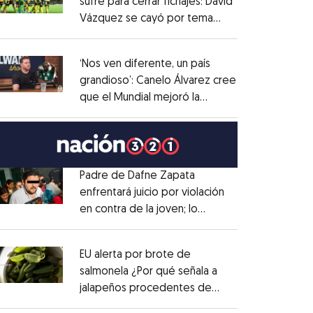
sufre para cerrar fichajes: David
Vázquez se cayó por tema
Opens in new window
administrativo
Opens in new window
‘Nos ven diferente, un país
grandioso’: Canelo Álvarez cree
que el Mundial mejoró la
Opens in new window
imagen de México
Opens in new window
Padre de Dafne Zapata
enfrentará juicio por violación
en contra de la joven; lo
Opens in new window
denunciaron en 2019
Opens in new window
EU alerta por brote de
salmonela ¿Por qué señala a
jalapeños procedentes de
Opens in new window
México?
Opens in new window