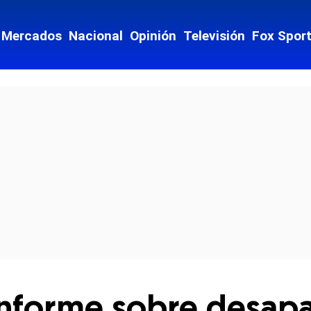
Mercados
Nacional
Opinión
Televisión
Fox Spor
cial-whatsapp
nforme sobre desapa