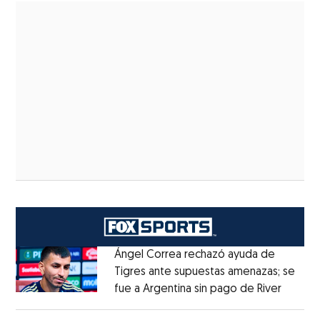
Ángel Correa rechazó ayuda de
Tigres ante supuestas amenazas; se
fue a Argentina sin pago de River
Opens 
Opens in new window