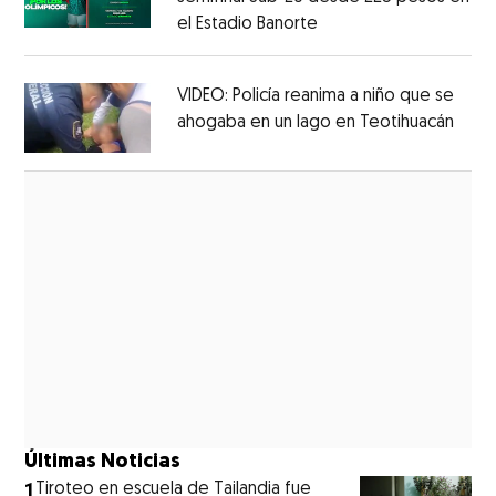
el Estadio Banorte
Opens in new window
Opens in new window
VIDEO: Policía reanima a niño que se
ahogaba en un lago en Teotihuacán
Open
Opens in new window
Últimas Noticias
1
Tiroteo en escuela de Tailandia fue