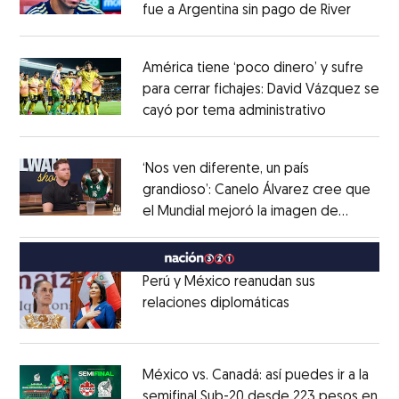
fue a Argentina sin pago de River
Opens 
Opens in new window
América tiene ‘poco dinero’ y sufre
para cerrar fichajes: David Vázquez se
cayó por tema administrativo
Opens in 
Opens in new window
‘Nos ven diferente, un país
grandioso’: Canelo Álvarez cree que
el Mundial mejoró la imagen de
Opens in new window
México
Opens in new window
Perú y México reanudan sus
relaciones diplomáticas
Opens in new w
Opens in new window
México vs. Canadá: así puedes ir a la
semifinal Sub-20 desde 223 pesos en