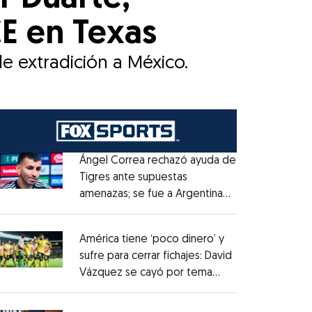
E en Texas
e extradición a México.
Ángel Correa rechazó ayuda de
Tigres ante supuestas
amenazas; se fue a Argentina
Opens in new window
sin pago de River
Opens in new window
América tiene ‘poco dinero’ y
sufre para cerrar fichajes: David
Vázquez se cayó por tema
Opens in new window
administrativo
Opens in new window