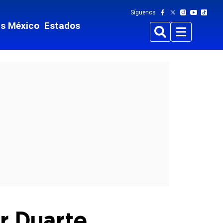
Síguenos
ts México
Estados
Buscar
Menu
r Duarte,