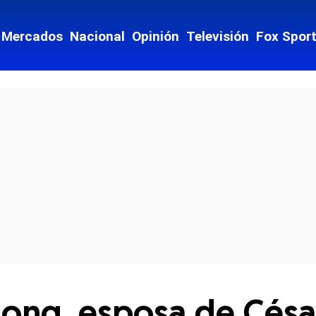
Mercados
Nacional
Opinión
Televisión
Fox Spor
cial-whatsapp
ong, esposa de Césa