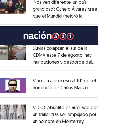
‘Nos ven diferente, un país
grandioso’: Canelo Álvarez cree
que el Mundial mejoró la
Opens in new window
imagen de México
Opens in new window
Lluvias colapsan el sur de la
CDMX este 7 de agosto: hay
inundaciones y desborde del
Opens in new window
Río Magdalena
Opens in new window
Vinculan a proceso al ’R1′, por el
homicidio de Carlos Manzo
Opens in new wind
Opens in new window
VIDEO: Abuelito es arrollado por
un tráiler tras ser empujado por
un hombre en Monterrey
Opens in new windo
Opens in new window