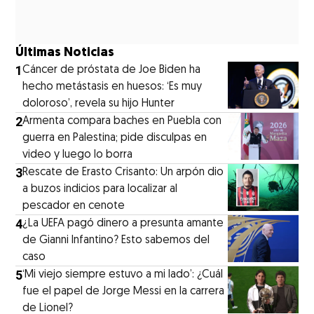
Últimas Noticias
1
Cáncer de próstata de Joe Biden ha
hecho metástasis en huesos: ‘Es muy
doloroso’, revela su hijo Hunter
2
Armenta compara baches en Puebla con
guerra en Palestina; pide disculpas en
video y luego lo borra
3
Rescate de Erasto Crisanto: Un arpón dio
a buzos indicios para localizar al
pescador en cenote
4
¿La UEFA pagó dinero a presunta amante
de Gianni Infantino? Esto sabemos del
caso
5
‘Mi viejo siempre estuvo a mi lado’: ¿Cuál
fue el papel de Jorge Messi en la carrera
de Lionel?