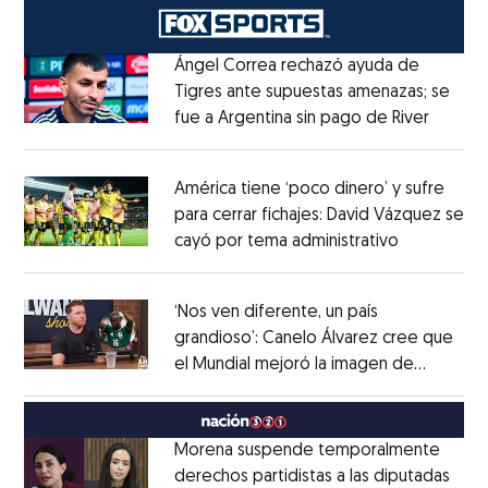
Ángel Correa rechazó ayuda de
Tigres ante supuestas amenazas; se
fue a Argentina sin pago de River
Opens 
Opens in new window
América tiene ‘poco dinero’ y sufre
para cerrar fichajes: David Vázquez se
cayó por tema administrativo
Opens in 
Opens in new window
‘Nos ven diferente, un país
grandioso’: Canelo Álvarez cree que
el Mundial mejoró la imagen de
Opens in new window
México
Opens in new window
Morena suspende temporalmente
derechos partidistas a las diputadas