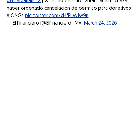
#EnLaMañanera
| ❌ "Yo no ordeno": Sheinbaum rechaza
haber ordenado cancelación de permiso para donativos
a ONGs
pic.twitter.com/xHfFuWJw9n
— El Financiero (@ElFinanciero_Mx)
March 24, 2026