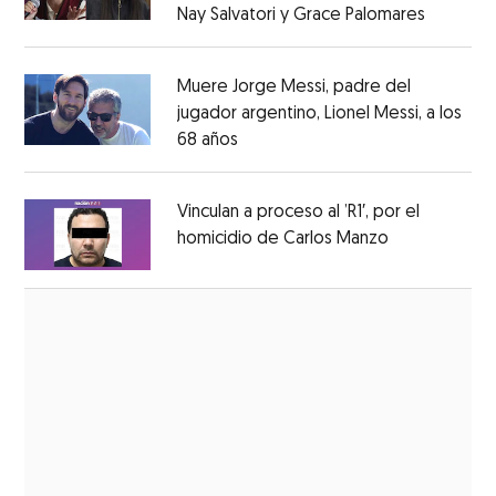
Nay Salvatori y Grace Palomares
Opens i
Opens in new window
Muere Jorge Messi, padre del
jugador argentino, Lionel Messi, a los
68 años
Opens in new window
Opens in new window
Vinculan a proceso al ’R1′, por el
homicidio de Carlos Manzo
Opens in ne
Opens in new window