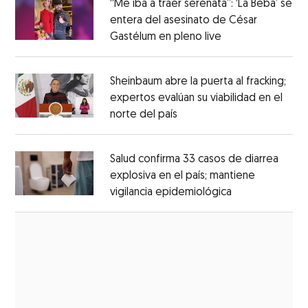
“Me iba a traer serenata”: ‘La Beba’ se
entera del asesinato de César
Gastélum en pleno live
Opens in new wi
Opens in new window
Sheinbaum abre la puerta al fracking;
expertos evalúan su viabilidad en el
norte del país
Opens in new window
Opens in new window
Salud confirma 33 casos de diarrea
explosiva en el país; mantiene
vigilancia epidemiológica
Opens in new 
Opens in new window