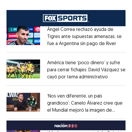
Ángel Correa rechazó ayuda de
Tigres ante supuestas amenazas; se
fue a Argentina sin pago de River
Opens 
Opens in new window
América tiene ‘poco dinero’ y sufre
para cerrar fichajes: David Vázquez se
cayó por tema administrativo
Opens in 
Opens in new window
‘Nos ven diferente, un país
grandioso’: Canelo Álvarez cree que
el Mundial mejoró la imagen de
Opens in new window
México
Opens in new window