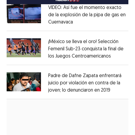
VIDEO: Así fue el momento exacto
de la explosión de la pipa de gas en
Cuernavaca
Opens in new window
Opens in new window
¡México se lleva el oro! Selección
Femenil Sub-23 conquista la final de
los Juegos Centroamericanos
Opens in 
Opens in new window
Padre de Dafne Zapata enfrentará
juicio por violación en contra de la
joven; lo denunciaron en 2019
Opens in 
Opens in new window