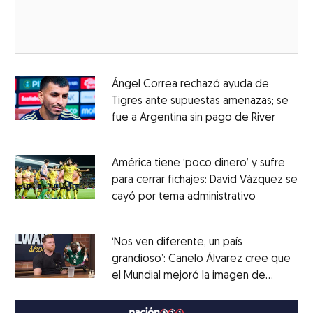
Ángel Correa rechazó ayuda de
Tigres ante supuestas amenazas; se
fue a Argentina sin pago de River
Opens 
Opens in new window
América tiene ‘poco dinero’ y sufre
para cerrar fichajes: David Vázquez se
cayó por tema administrativo
Opens in 
Opens in new window
‘Nos ven diferente, un país
grandioso’: Canelo Álvarez cree que
el Mundial mejoró la imagen de
Opens in new window
México
Opens in new window