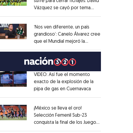
sufre para cerrar fichajes: David
Vázquez se cayó por tema
Opens in new window
administrativo
Opens in new window
‘Nos ven diferente, un país
grandioso’: Canelo Álvarez cree
que el Mundial mejoró la
Opens in new window
imagen de México
Opens in new window
VIDEO: Así fue el momento
exacto de la explosión de la
pipa de gas en Cuernavaca
Opens in new win
Opens in new window
¡México se lleva el oro!
Selección Femenil Sub-23
conquista la final de los Juegos
Opens in new window
Centroamericanos
Opens in new window