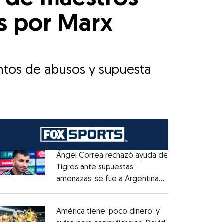
s por Marx
ntos de abusos y supuesta
Ángel Correa rechazó ayuda de
Tigres ante supuestas
amenazas; se fue a Argentina
Opens in new window
sin pago de River
Opens in new window
América tiene ‘poco dinero’ y