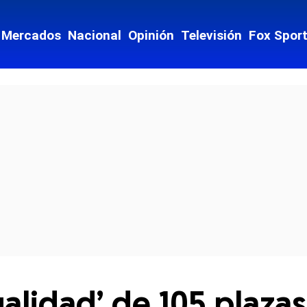
Mercados
Nacional
Opinión
Televisión
Fox Spor
cial-whatsapp
egalidad’ de 105 plaz