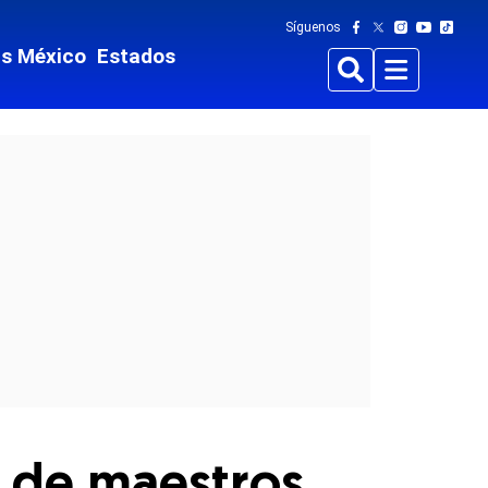
Síguenos
ts México
Estados
Buscar
Menu
as de maestros