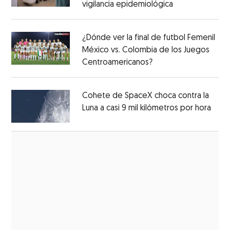
vigilancia epidemiológica
Opens in new 
Opens in new window
¿Dónde ver la final de futbol Femenil
México vs. Colombia de los Juegos
Centroamericanos?
Opens in new windo
Opens in new window
Cohete de SpaceX choca contra la
Luna a casi 9 mil kilómetros por hora
Open
Opens in new window