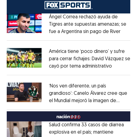
Ángel Correa rechazó ayuda de
Tigres ante supuestas amenazas; se
fue a Argentina sin pago de River
Opens 
Opens in new window
América tiene ‘poco dinero’ y sufre
para cerrar fichajes: David Vázquez se
cayó por tema administrativo
Opens in 
Opens in new window
‘Nos ven diferente, un país
grandioso’: Canelo Álvarez cree que
el Mundial mejoró la imagen de
Opens in new window
México
Opens in new window
Salud confirma 33 casos de diarrea
explosiva en el país; mantiene