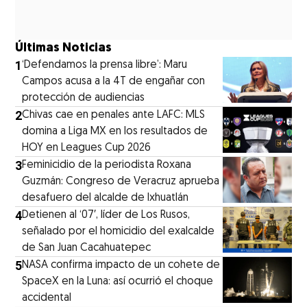
Últimas Noticias
1
‘Defendamos la prensa libre’: Maru
Campos acusa a la 4T de engañar con
protección de audiencias
2
Chivas cae en penales ante LAFC: MLS
domina a Liga MX en los resultados de
HOY en Leagues Cup 2026
3
Feminicidio de la periodista Roxana
Guzmán: Congreso de Veracruz aprueba
desafuero del alcalde de Ixhuatlán
4
Detienen al ‘07′, líder de Los Rusos,
señalado por el homicidio del exalcalde
de San Juan Cacahuatepec
5
NASA confirma impacto de un cohete de
SpaceX en la Luna: así ocurrió el choque
accidental