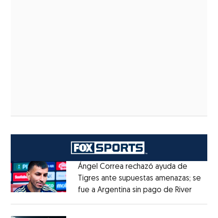
Ángel Correa rechazó ayuda de
Tigres ante supuestas amenazas; se
fue a Argentina sin pago de River
Opens 
Opens in new window