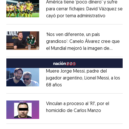
América tiene ‘poco dinero’ y sufre
para cerrar fichajes: David Vázquez se
cayó por tema administrativo
Opens in 
Opens in new window
‘Nos ven diferente, un país
grandioso’: Canelo Álvarez cree que
el Mundial mejoró la imagen de
Opens in new window
México
Opens in new window
Muere Jorge Messi, padre del
jugador argentino, Lionel Messi, a los
68 años
Opens in new window
Opens in new window
Vinculan a proceso al ’R1′, por el
homicidio de Carlos Manzo
Opens in ne
Opens in new window