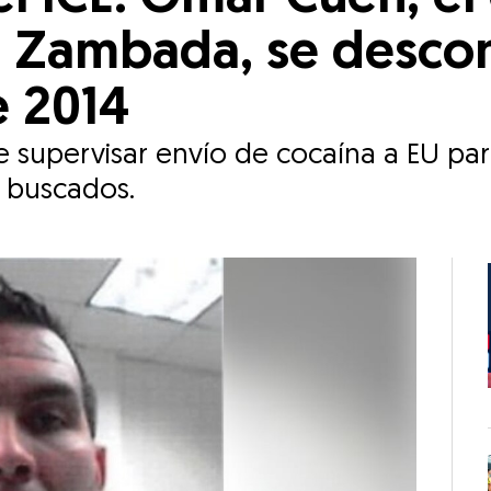
o’ Zambada, se desco
 2014
upervisar envío de cocaína a EU para 
s buscados.