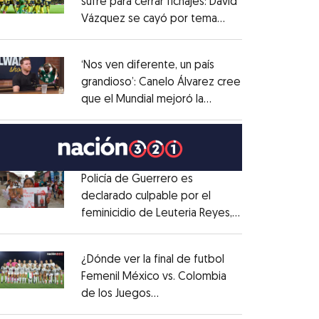
sufre para cerrar fichajes: David
Vázquez se cayó por tema
Opens in new window
administrativo
Opens in new window
‘Nos ven diferente, un país
grandioso’: Canelo Álvarez cree
que el Mundial mejoró la
Opens in new window
imagen de México
Opens in new window
Policía de Guerrero es
declarado culpable por el
feminicidio de Leuteria Reyes,
Opens in new window
su novia
Opens in new window
¿Dónde ver la final de futbol
Femenil México vs. Colombia
de los Juegos
Opens in new window
Centroamericanos?
Opens in new window