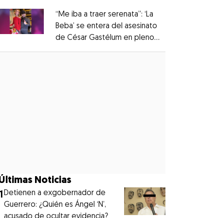
“Me iba a traer serenata”: ‘La
Beba’ se entera del asesinato
de César Gastélum en pleno
Opens in new window
live
Opens in new window
Últimas Noticias
1
Detienen a exgobernador de
Guerrero: ¿Quién es Ángel ‘N’,
acusado de ocultar evidencia?