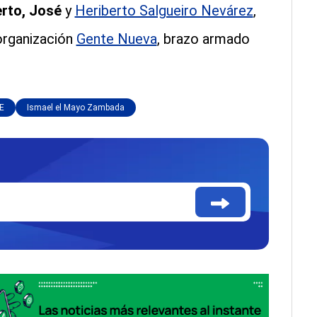
rto, José
y
Heriberto Salgueiro Nevárez
,
organización
Gente Nueva
, brazo armado
E
Ismael el Mayo Zambada