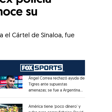
noce su
el Cártel de Sinaloa, fue
Ángel Correa rechazó ayuda de
Tigres ante supuestas
amenazas; se fue a Argentina
Opens in new window
sin pago de River
Opens in new window
América tiene ‘poco dinero’ y