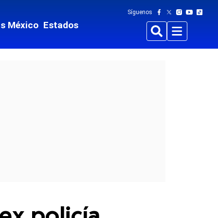
Síguenos
ts México
Estados
Buscar
Menu
ex policía