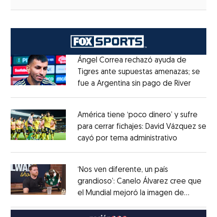
Ángel Correa rechazó ayuda de
Tigres ante supuestas amenazas; se
fue a Argentina sin pago de River
Opens 
Opens in new window
América tiene ‘poco dinero’ y sufre
para cerrar fichajes: David Vázquez se
cayó por tema administrativo
Opens in 
Opens in new window
‘Nos ven diferente, un país
grandioso’: Canelo Álvarez cree que
el Mundial mejoró la imagen de
Opens in new window
México
Opens in new window