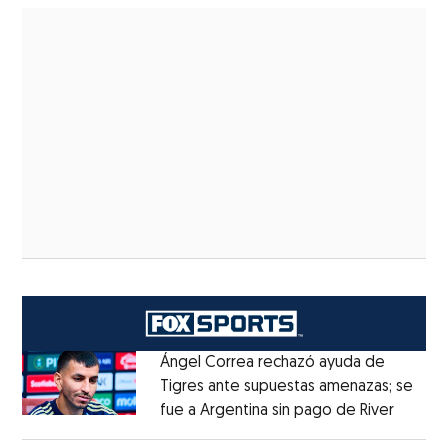
Ángel Correa rechazó ayuda de
Tigres ante supuestas amenazas; se
fue a Argentina sin pago de River
Opens 
Opens in new window