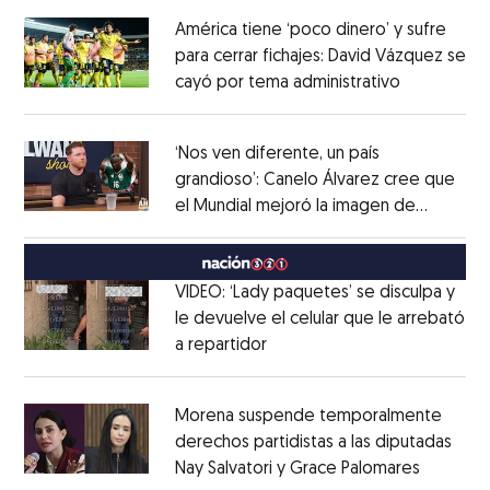
América tiene ‘poco dinero’ y sufre
para cerrar fichajes: David Vázquez se
cayó por tema administrativo
Opens in 
Opens in new window
‘Nos ven diferente, un país
grandioso’: Canelo Álvarez cree que
el Mundial mejoró la imagen de
Opens in new window
México
Opens in new window
VIDEO: ‘Lady paquetes’ se disculpa y
le devuelve el celular que le arrebató
a repartidor
Opens in new window
Opens in new window
Morena suspende temporalmente
derechos partidistas a las diputadas
Nay Salvatori y Grace Palomares
Opens i
Opens in new window