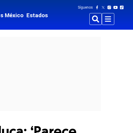
Síguenos
ts México
Estados
Buscar
Menu
uca: ‘Parece