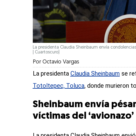
La presidenta Claudia Sheinbaum envía condolencias a 
| Cuartoscuro)
Por
Octavio Vargas
La presidenta
Claudia Sheinbaum
se ref
Totoltepec, Toluca
, donde murieron to
Sheinbaum envía pésam
víctimas del ‘avionazo’
La presidenta Claudia Sheinbaum envió 