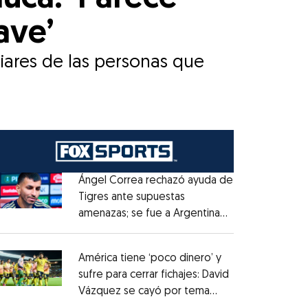
ave’
iares de las personas que
Ángel Correa rechazó ayuda de
Tigres ante supuestas
amenazas; se fue a Argentina
Opens in new window
sin pago de River
Opens in new window
América tiene ‘poco dinero’ y
sufre para cerrar fichajes: David
Vázquez se cayó por tema
Opens in new window