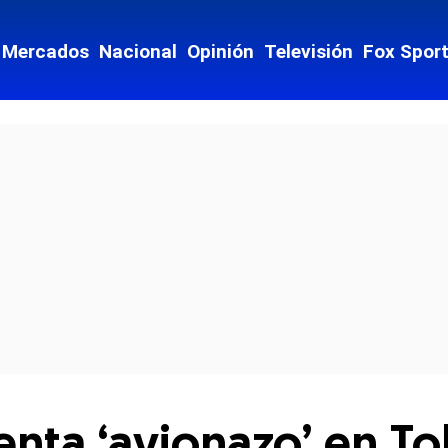
Mercados
Nacional
Opinión
Televisión
Fox Spor
cial-whatsapp
ta ‘avionazo’ en Tol