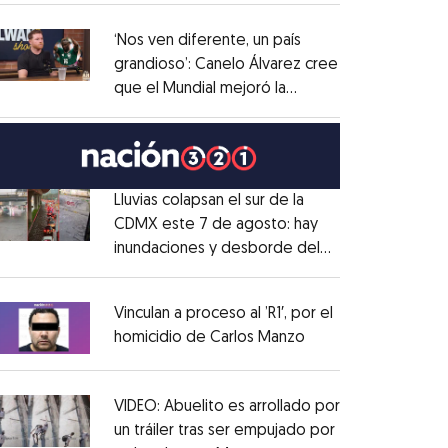
administrativo
Opens in new window
‘Nos ven diferente, un país
grandioso’: Canelo Álvarez cree
que el Mundial mejoró la
Opens in new window
imagen de México
Opens in new window
Lluvias colapsan el sur de la
CDMX este 7 de agosto: hay
inundaciones y desborde del
Opens in new window
Río Magdalena
Opens in new window
Vinculan a proceso al ’R1′, por el
homicidio de Carlos Manzo
Opens in new wind
Opens in new window
VIDEO: Abuelito es arrollado por
un tráiler tras ser empujado por