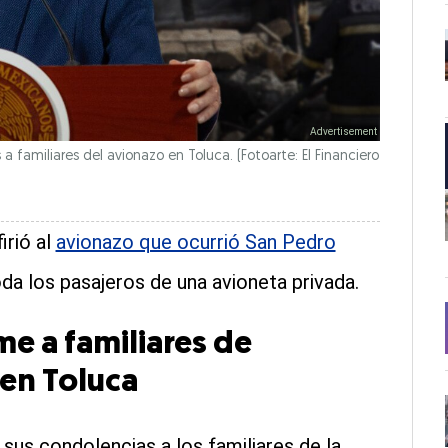
familiares del avionazo en Toluca. (Fotoarte: El Financiero
irió al
avionazo que ocurrió San Pedro
da los pasajeros de una avioneta privada.
e a familiares de
 en Toluca
sus condolencias a los familiares de la