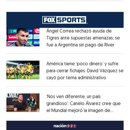
Ángel Correa rechazó ayuda de
Tigres ante supuestas amenazas; se
fue a Argentina sin pago de River
Opens 
Opens in new window
América tiene ‘poco dinero’ y sufre
para cerrar fichajes: David Vázquez se
cayó por tema administrativo
Opens in 
Opens in new window
‘Nos ven diferente, un país
grandioso’: Canelo Álvarez cree que
el Mundial mejoró la imagen de
Opens in new window
México
Opens in new window