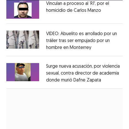
Vinculan a proceso al ’R1′, por el
homicidio de Carlos Manzo
Opens in ne
Opens in new window
VIDEO: Abuelito es arrollado por un
tráiler tras ser empujado por un
hombre en Monterrey
Opens in new wi
Opens in new window
Surge nueva acusación, por violencia
sexual, contra director de academia
donde murió Dafne Zapata
Opens in ne
Opens in new window