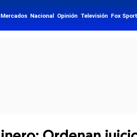
Mercados
Nacional
Opinión
Televisión
Fox Spor
cial-whatsapp
inero: Ordenan juicio