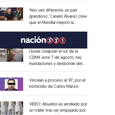
administrativo
Opens in new window
‘Nos ven diferente, un país
grandioso’: Canelo Álvarez cree
que el Mundial mejoró la
Opens in new window
imagen de México
Opens in new window
Lluvias colapsan el sur de la
CDMX este 7 de agosto: hay
inundaciones y desborde del
Opens in new window
Río Magdalena
Opens in new window
Vinculan a proceso al ’R1′, por el
homicidio de Carlos Manzo
Opens in new wind
Opens in new window
VIDEO: Abuelito es arrollado por
un tráiler tras ser empujado por