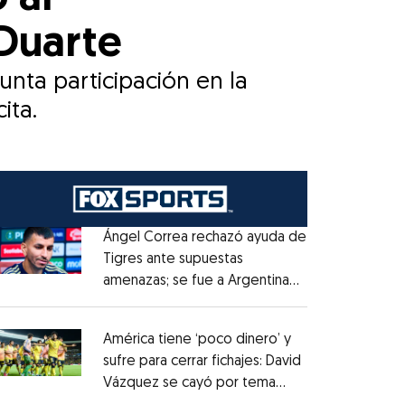
Duarte
nta participación en la
ita.
Ángel Correa rechazó ayuda de
Tigres ante supuestas
amenazas; se fue a Argentina
Opens in new window
sin pago de River
Opens in new window
América tiene ‘poco dinero’ y
sufre para cerrar fichajes: David
Vázquez se cayó por tema
Opens in new window