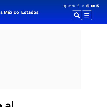
Síguenos
ts México
Estados
Buscar
Menu
 al