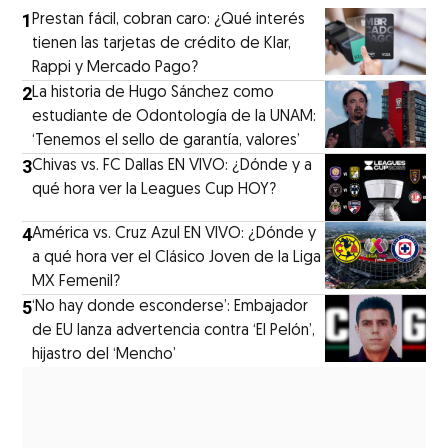
1
Prestan fácil, cobran caro: ¿Qué interés
tienen las tarjetas de crédito de Klar,
Rappi y Mercado Pago?
2
La historia de Hugo Sánchez como
estudiante de Odontología de la UNAM:
‘Tenemos el sello de garantía, valores’
3
Chivas vs. FC Dallas EN VIVO: ¿Dónde y a
qué hora ver la Leagues Cup HOY?
4
América vs. Cruz Azul EN VIVO: ¿Dónde y
a qué hora ver el Clásico Joven de la Liga
MX Femenil?
5
‘No hay donde esconderse’: Embajador
de EU lanza advertencia contra ‘El Pelón’,
hijastro del ‘Mencho’