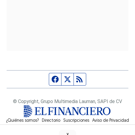
Página de Facebook
Fuente Twitter
Fuente RSS
© Copyright, Grupo Multimedia Lauman, SAPI de CV
¿Quiénes somos?
Directorio
Suscripciones
Opens in new window
Aviso de Privacidad
˅