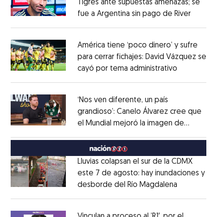
Tigres ante supuestas amenazas; se
fue a Argentina sin pago de River
Opens 
Opens in new window
América tiene ‘poco dinero’ y sufre
para cerrar fichajes: David Vázquez se
cayó por tema administrativo
Opens in 
Opens in new window
‘Nos ven diferente, un país
grandioso’: Canelo Álvarez cree que
el Mundial mejoró la imagen de
Opens in new window
México
Opens in new window
Lluvias colapsan el sur de la CDMX
este 7 de agosto: hay inundaciones y
desborde del Río Magdalena
Opens in 
Opens in new window
Vinculan a proceso al ’R1′, por el