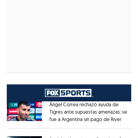
Ángel Correa rechazó ayuda de
Tigres ante supuestas amenazas; se
fue a Argentina sin pago de River
Opens 
Opens in new window