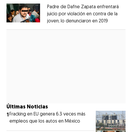
Padre de Dafne Zapata enfrentará
juicio por violación en contra de la
joven; lo denunciaron en 2019
Opens in 
Opens in new window
Últimas Noticias
1
Fracking en EU genera 6.3 veces más
empleos que los autos en México