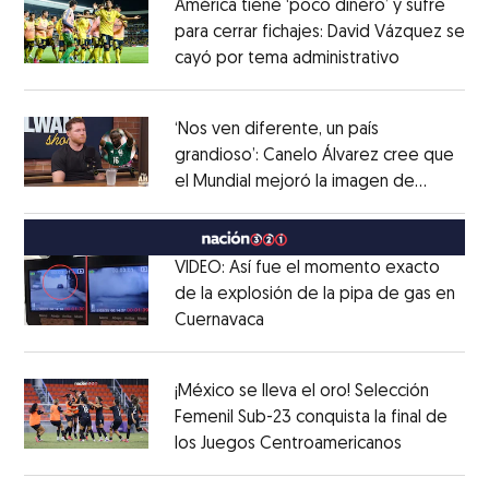
América tiene ‘poco dinero’ y sufre
para cerrar fichajes: David Vázquez se
cayó por tema administrativo
Opens in 
Opens in new window
‘Nos ven diferente, un país
grandioso’: Canelo Álvarez cree que
el Mundial mejoró la imagen de
Opens in new window
México
Opens in new window
VIDEO: Así fue el momento exacto
de la explosión de la pipa de gas en
Cuernavaca
Opens in new window
Opens in new window
¡México se lleva el oro! Selección
Femenil Sub-23 conquista la final de
los Juegos Centroamericanos
Opens in 
Opens in new window