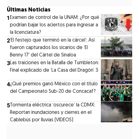
Últimas Noticias
1
Examen de control de la UNAM: ¿Por qué
podrían bajar los aciertos para ingresar a
la licenciatura?
2
‘El festejo que terminó en la cárcel’: Así
fueron capturados los sicarios de ‘El
Benny 17′ del Cártel de Sinaloa
3
Las traiciones en la Batalla de Tumbleton:
Final explicado de ‘La Casa del Dragón’ 3
4
¿Qué premios ganó México con el título
del Campeonato Sub-20 de Concacaf?
5
Tormenta eléctrica ‘oscurece’ la CDMX:
Reportan inundaciones y cierres en el
Cablebús por lluvias (VIDEOS)