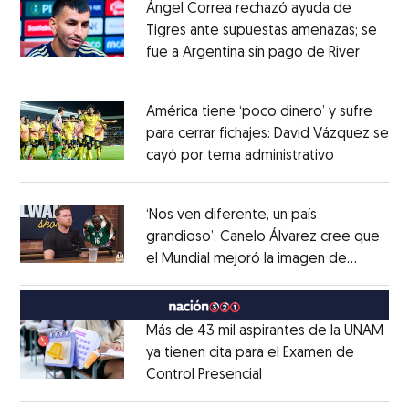
Ángel Correa rechazó ayuda de
Tigres ante supuestas amenazas; se
fue a Argentina sin pago de River
Opens 
Opens in new window
América tiene ‘poco dinero’ y sufre
para cerrar fichajes: David Vázquez se
cayó por tema administrativo
Opens in 
Opens in new window
‘Nos ven diferente, un país
grandioso’: Canelo Álvarez cree que
el Mundial mejoró la imagen de
Opens in new window
México
Opens in new window
Más de 43 mil aspirantes de la UNAM
ya tienen cita para el Examen de
Control Presencial
Opens in new window
Opens in new window