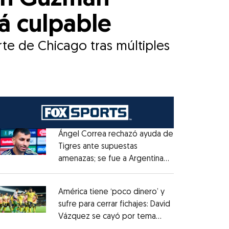
rá culpable
te de Chicago tras múltiples
Ángel Correa rechazó ayuda de
Tigres ante supuestas
amenazas; se fue a Argentina
Opens in new window
sin pago de River
Opens in new window
América tiene ‘poco dinero’ y
sufre para cerrar fichajes: David
Vázquez se cayó por tema
Opens in new window