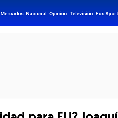
Mercados
Nacional
Opinión
Televisión
Fox Spor
cial-whatsapp
idad para EU? Joaqu