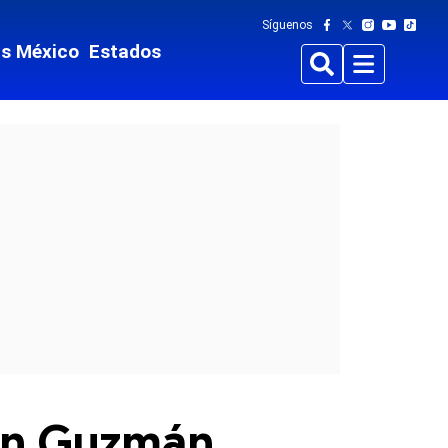
Síguenos
ts México
Estados
Buscar
Menu
ín Guzmán