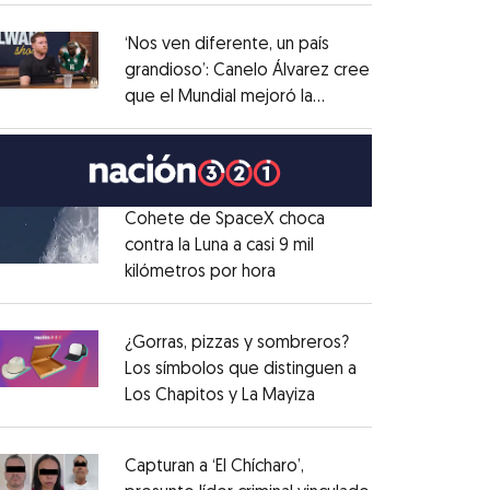
administrativo
Opens in new window
‘Nos ven diferente, un país
grandioso’: Canelo Álvarez cree
que el Mundial mejoró la
Opens in new window
imagen de México
Opens in new window
Cohete de SpaceX choca
contra la Luna a casi 9 mil
kilómetros por hora
Opens in new window
Opens in new window
¿Gorras, pizzas y sombreros?
Los símbolos que distinguen a
Los Chapitos y La Mayiza
Opens in new window
Opens in new window
Capturan a ‘El Chícharo’,