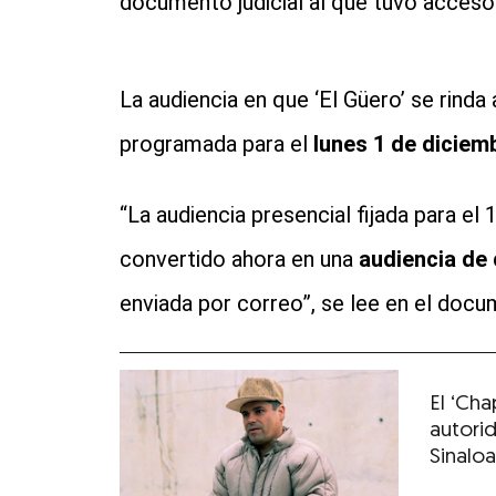
documento judicial al que tuvo acces
La audiencia en que ‘El Güero’ se rind
programada para el
lunes 1 de diciemb
“La audiencia presencial fijada para el 
convertido ahora en una
audiencia de
enviada por correo”, se lee en el docu
El ‘Ch
autorid
Sinalo