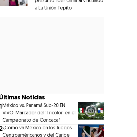
presunto líder criminal vinculado
a La Unión Tepito
Opens in new window
Opens in new window
Últimas Noticias
1
México vs. Panamá Sub-20 EN
VIVO: Marcador del ‘Tricolor’ en el
Campeonato de Concacaf
2
¿Cómo va México en los Juegos
Centroaméricanos y del Caribe