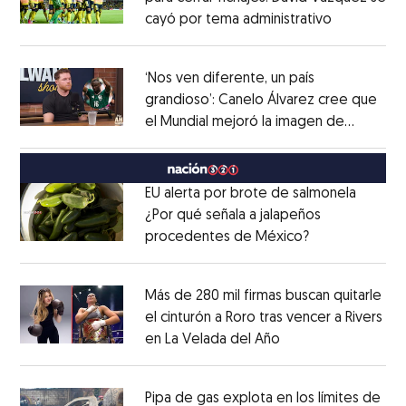
cayó por tema administrativo
Opens in 
Opens in new window
‘Nos ven diferente, un país
grandioso’: Canelo Álvarez cree que
el Mundial mejoró la imagen de
Opens in new window
México
Opens in new window
EU alerta por brote de salmonela
¿Por qué señala a jalapeños
procedentes de México?
Opens in new
Opens in new window
Más de 280 mil firmas buscan quitarle
el cinturón a Roro tras vencer a Rivers
en La Velada del Año
Opens in new win
Opens in new window
Pipa de gas explota en los límites de