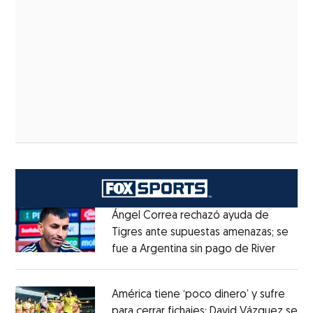
Ángel Correa rechazó ayuda de
Tigres ante supuestas amenazas; se
fue a Argentina sin pago de River
Opens 
Opens in new window
América tiene ‘poco dinero’ y sufre
para cerrar fichajes: David Vázquez se