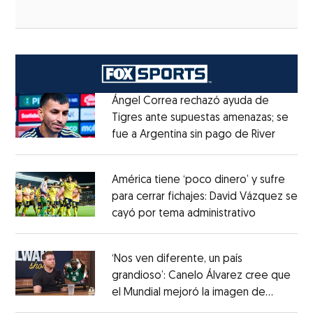
Ángel Correa rechazó ayuda de
Tigres ante supuestas amenazas; se
fue a Argentina sin pago de River
Opens 
Opens in new window
América tiene ‘poco dinero’ y sufre
para cerrar fichajes: David Vázquez se
cayó por tema administrativo
Opens in 
Opens in new window
‘Nos ven diferente, un país
grandioso’: Canelo Álvarez cree que
el Mundial mejoró la imagen de
Opens in new window
México
Opens in new window