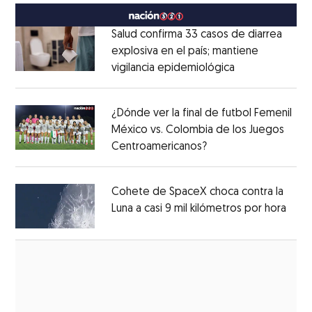
Salud confirma 33 casos de diarrea
explosiva en el país; mantiene
vigilancia epidemiológica
Opens in new 
Opens in new window
¿Dónde ver la final de futbol Femenil
México vs. Colombia de los Juegos
Centroamericanos?
Opens in new windo
Opens in new window
Cohete de SpaceX choca contra la
Luna a casi 9 mil kilómetros por hora
Open
Opens in new window