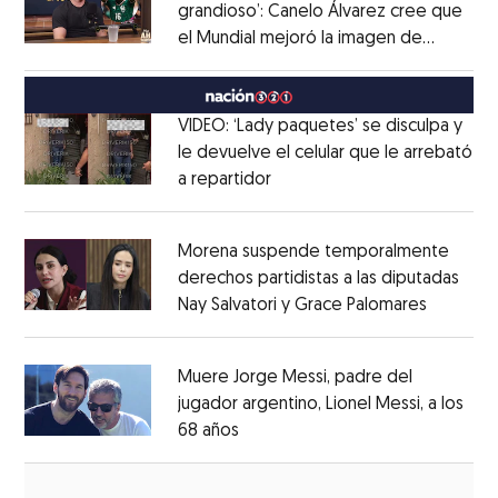
grandioso’: Canelo Álvarez cree que
el Mundial mejoró la imagen de
Opens in new window
México
Opens in new window
VIDEO: ‘Lady paquetes’ se disculpa y
le devuelve el celular que le arrebató
a repartidor
Opens in new window
Opens in new window
Morena suspende temporalmente
derechos partidistas a las diputadas
Nay Salvatori y Grace Palomares
Opens i
Opens in new window
Muere Jorge Messi, padre del
jugador argentino, Lionel Messi, a los
68 años
Opens in new window
Opens in new window