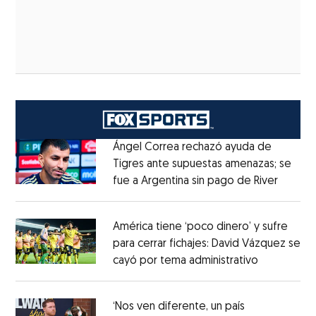
Ángel Correa rechazó ayuda de
Tigres ante supuestas amenazas; se
fue a Argentina sin pago de River
Opens 
Opens in new window
América tiene ‘poco dinero’ y sufre
para cerrar fichajes: David Vázquez se
cayó por tema administrativo
Opens in 
Opens in new window
‘Nos ven diferente, un país