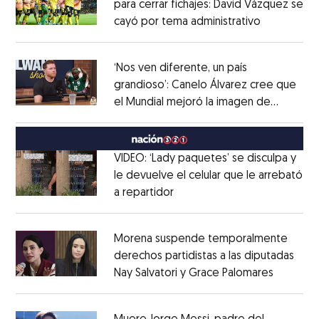
para cerrar fichajes: David Vázquez se
cayó por tema administrativo
Opens in 
Opens in new window
‘Nos ven diferente, un país
grandioso’: Canelo Álvarez cree que
el Mundial mejoró la imagen de
Opens in new window
México
Opens in new window
VIDEO: ‘Lady paquetes’ se disculpa y
le devuelve el celular que le arrebató
a repartidor
Opens in new window
Opens in new window
Morena suspende temporalmente
derechos partidistas a las diputadas
Nay Salvatori y Grace Palomares
Opens i
Opens in new window