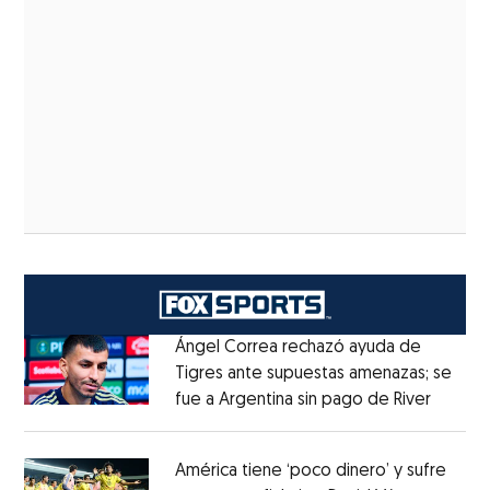
Ángel Correa rechazó ayuda de
Tigres ante supuestas amenazas; se
fue a Argentina sin pago de River
Opens 
Opens in new window
América tiene ‘poco dinero’ y sufre