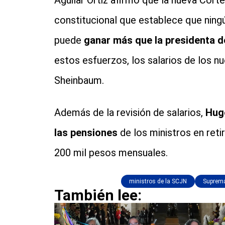
Aguilar Ortiz afirmó que la nueva Cort
constitucional que establece que ningú
puede
ganar más que la presidenta d
estos esfuerzos, los salarios de los n
Sheinbaum.
Además de la revisión de salarios,
Hugo
las pensiones
de los ministros en ret
200 mil pesos mensuales.
ministros de la SCJN
Suprema
También lee: