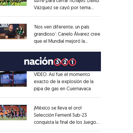
sufre para cerrar fichajes: David
Vázquez se cayó por tema
Opens in new window
administrativo
Opens in new window
‘Nos ven diferente, un país
grandioso’: Canelo Álvarez cree
que el Mundial mejoró la
Opens in new window
imagen de México
Opens in new window
VIDEO: Así fue el momento
exacto de la explosión de la
pipa de gas en Cuernavaca
Opens in new win
Opens in new window
¡México se lleva el oro!
Selección Femenil Sub-23
conquista la final de los Juegos
Opens in new window
Centroamericanos
Opens in new window