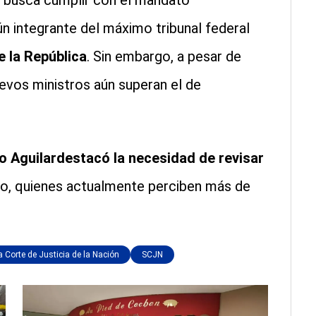
e busca cumplir con el mandato
n integrante del máximo tribunal federal
e la República
. Sin embargo, a pesar de
uevos ministros aún superan el de
 Aguilardestacó la necesidad de revisar
iro, quienes actualmente perciben más de
 Corte de Justicia de la Nación
SCJN