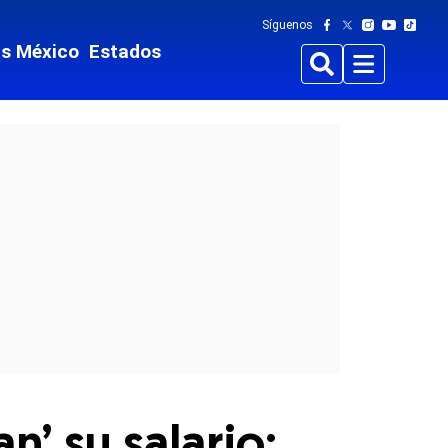
Síguenos
ts México
Estados
Buscar
Menu
n’ su salario: