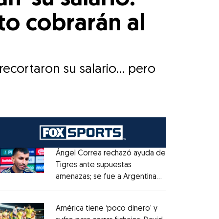
o cobrarán al
ecortaron su salario... pero
Ángel Correa rechazó ayuda de
Tigres ante supuestas
amenazas; se fue a Argentina
Opens in new window
sin pago de River
Opens in new window
América tiene ‘poco dinero’ y