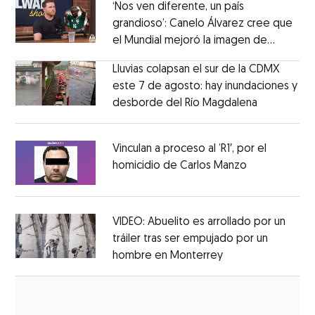
‘Nos ven diferente, un país
grandioso’: Canelo Álvarez cree que
el Mundial mejoró la imagen de
Opens in new window
México
Opens in new window
Lluvias colapsan el sur de la CDMX
este 7 de agosto: hay inundaciones y
desborde del Río Magdalena
Opens in 
Opens in new window
Vinculan a proceso al ’R1′, por el
homicidio de Carlos Manzo
Opens in ne
Opens in new window
VIDEO: Abuelito es arrollado por un
tráiler tras ser empujado por un
hombre en Monterrey
Opens in new wi
Opens in new window