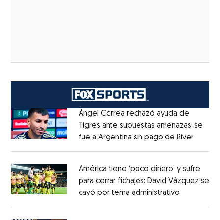
Ángel Correa rechazó ayuda de
Tigres ante supuestas amenazas; se
fue a Argentina sin pago de River
Opens 
Opens in new window
América tiene ‘poco dinero’ y sufre
para cerrar fichajes: David Vázquez se
cayó por tema administrativo
Opens in 
Opens in new window