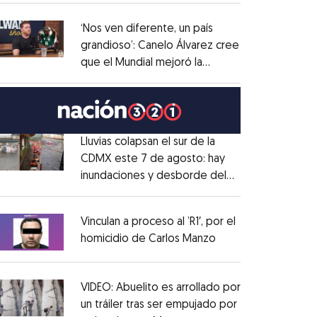
administrativo
Opens in new window
‘Nos ven diferente, un país
grandioso’: Canelo Álvarez cree
que el Mundial mejoró la
Opens in new window
imagen de México
Opens in new window
Lluvias colapsan el sur de la
CDMX este 7 de agosto: hay
inundaciones y desborde del
Opens in new window
Río Magdalena
Opens in new window
Vinculan a proceso al ’R1′, por el
homicidio de Carlos Manzo
Opens in new wind
Opens in new window
VIDEO: Abuelito es arrollado por
un tráiler tras ser empujado por