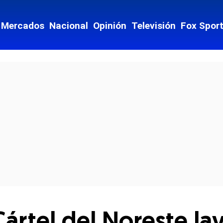
Mercados
Nacional
Opinión
Televisión
Fox Spor
cial-whatsapp
Cártel del Noreste la