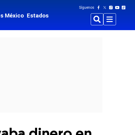
Síguenos
ts México
Estados
Buscar
Menu
vaba dinero en