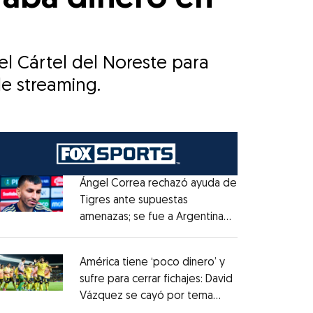
el Cártel del Noreste para
de streaming.
Ángel Correa rechazó ayuda de
Tigres ante supuestas
amenazas; se fue a Argentina
Opens in new window
sin pago de River
Opens in new window
América tiene ‘poco dinero’ y
sufre para cerrar fichajes: David
Vázquez se cayó por tema
Opens in new window