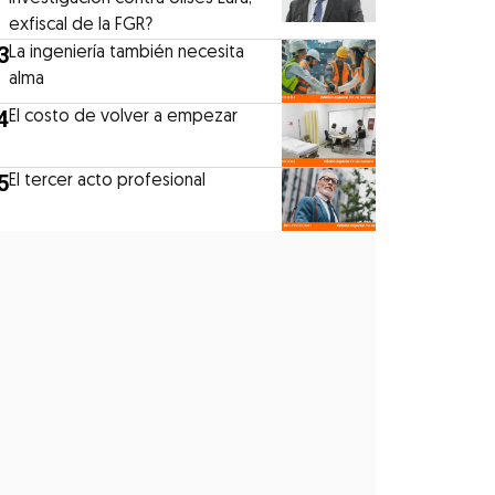
exfiscal de la FGR?
3
La ingeniería también necesita
alma
4
El costo de volver a empezar
5
El tercer acto profesional