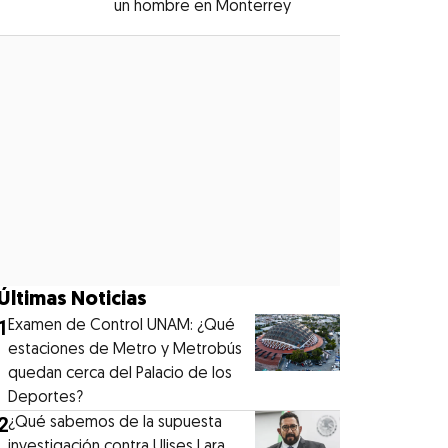
un hombre en Monterrey
Opens in new windo
Opens in new window
Últimas Noticias
1
Examen de Control UNAM: ¿Qué
estaciones de Metro y Metrobús
quedan cerca del Palacio de los
Deportes?
2
¿Qué sabemos de la supuesta
investigación contra Ulises Lara,