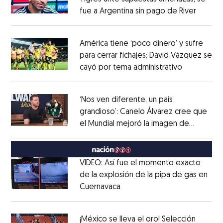
fue a Argentina sin pago de River
Opens 
Opens in new window
América tiene ‘poco dinero’ y sufre
para cerrar fichajes: David Vázquez se
cayó por tema administrativo
Opens in 
Opens in new window
‘Nos ven diferente, un país
grandioso’: Canelo Álvarez cree que
el Mundial mejoró la imagen de
Opens in new window
México
Opens in new window
VIDEO: Así fue el momento exacto
de la explosión de la pipa de gas en
Cuernavaca
Opens in new window
Opens in new window
¡México se lleva el oro! Selección