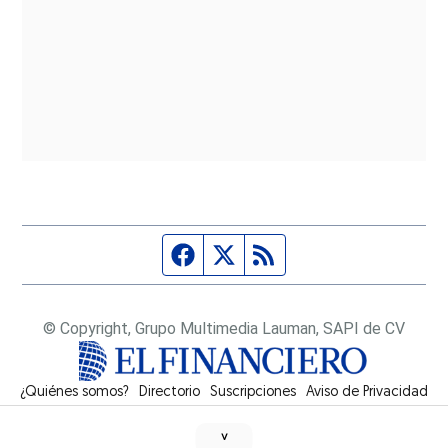
Página de Facebook
Fuente Twitter
Fuente RSS
© Copyright, Grupo Multimedia Lauman, SAPI de CV
¿Quiénes somos?
Directorio
Suscripciones
Opens in new window
Aviso de Privacidad
˅