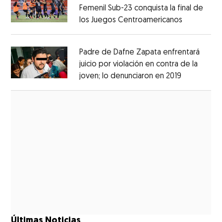
Femenil Sub-23 conquista la final de
los Juegos Centroamericanos
Opens in 
Opens in new window
Padre de Dafne Zapata enfrentará
juicio por violación en contra de la
joven; lo denunciaron en 2019
Opens in 
Opens in new window
Últimas Noticias