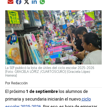
Compartir el artículo actual mediante glo
Compartir el artículo actual mediante Email
Compartir el artículo actual mediante Facebook
Compartir el artículo actual mediante Twitter
Compartir el artículo actual mediante LinkedIn
La SEP publicó la lista de útiles del ciclo escolar 2025-2026
(Foto: GRACIELA LÓPEZ /CUARTOSCURO)
(Graciela López
Herrera)
Por
Redacción
El próximo
1 de septiembre
los alumnos de
primaria y secundaria iniciarán el nuevo
ciclo
escolar 2025-2026
. Por eso, es hora de empezar