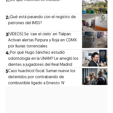
1
¿De qué morimos en México?
2
¿Qué está pasando con el registro de
patrones del IMSS?
3
(VIDEOS) Se ‘cae el cielo’ en Tlalpan:
Activan alertas Púrpura y Roja en CDMX
por lluvias torrenciales
4
¿Por qué Hugo Sánchez estudió
odontología en la UNAM? Le arregló los
dientes a jugadores del Real Madrid
5
Caso huachicol fiscal: Suman nueve los
detenidos por contrabando de
combustible ligado a Ernesto ‘N’