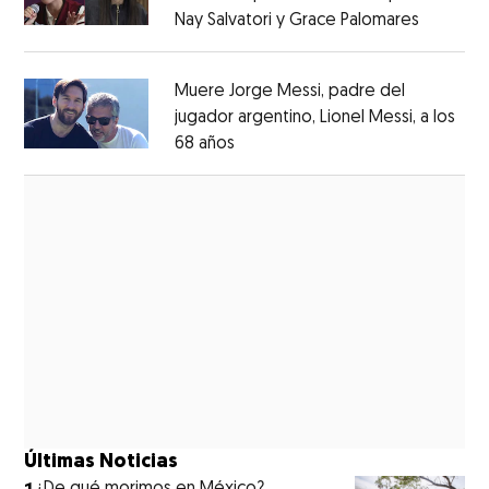
Nay Salvatori y Grace Palomares
Opens i
Opens in new window
Muere Jorge Messi, padre del
jugador argentino, Lionel Messi, a los
68 años
Opens in new window
Opens in new window
Últimas Noticias