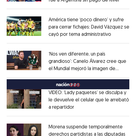
fue a Argentina sin pago de River
Opens 
Opens in new window
América tiene ‘poco dinero’ y sufre
para cerrar fichajes: David Vázquez se
cayó por tema administrativo
Opens in 
Opens in new window
‘Nos ven diferente, un país
grandioso’: Canelo Álvarez cree que
el Mundial mejoró la imagen de
Opens in new window
México
Opens in new window
VIDEO: ‘Lady paquetes’ se disculpa y
le devuelve el celular que le arrebató
a repartidor
Opens in new window
Opens in new window
Morena suspende temporalmente
derechos partidistas a las diputadas