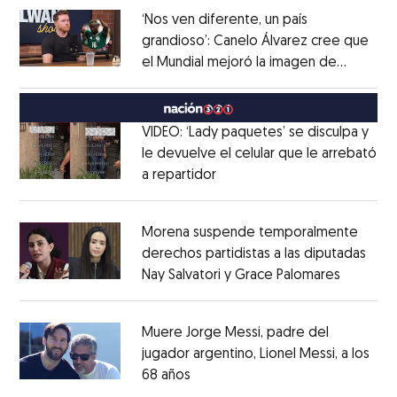
‘Nos ven diferente, un país
grandioso’: Canelo Álvarez cree que
el Mundial mejoró la imagen de
Opens in new window
México
Opens in new window
VIDEO: ‘Lady paquetes’ se disculpa y
le devuelve el celular que le arrebató
a repartidor
Opens in new window
Opens in new window
Morena suspende temporalmente
derechos partidistas a las diputadas
Nay Salvatori y Grace Palomares
Opens i
Opens in new window
Muere Jorge Messi, padre del
jugador argentino, Lionel Messi, a los
68 años
Opens in new window
Opens in new window