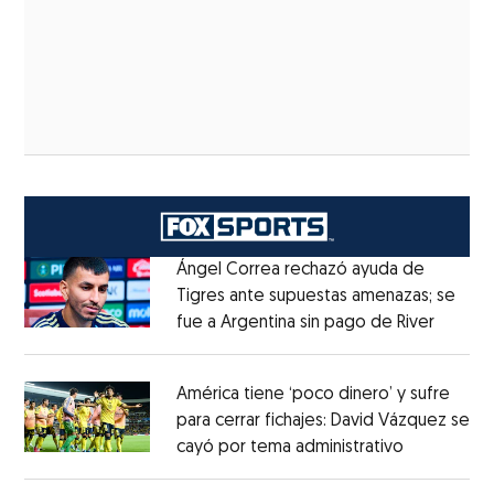
Ángel Correa rechazó ayuda de
Tigres ante supuestas amenazas; se
fue a Argentina sin pago de River
Opens 
Opens in new window
América tiene ‘poco dinero’ y sufre
para cerrar fichajes: David Vázquez se
cayó por tema administrativo
Opens in 
Opens in new window