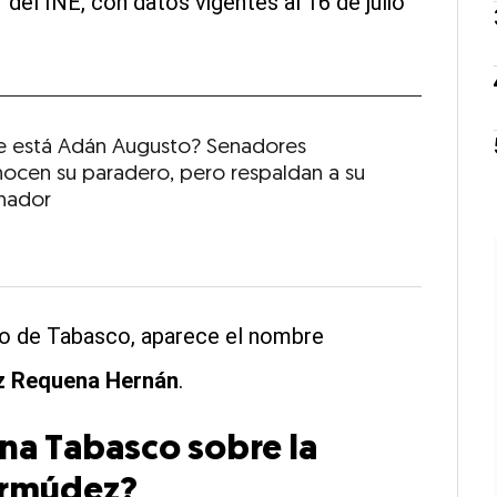
 del INE, con datos vigentes al 16 de julio
 está Adán Augusto? Senadores
ocen su paradero, pero respaldan a su
nador
o de Tabasco, aparece el nombre
 Requena Hernán
.
na Tabasco sobre la
ermúdez?