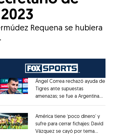
 2023
Bermúdez Requena se hubiera
.
Ángel Correa rechazó ayuda de
Tigres ante supuestas
amenazas; se fue a Argentina
Opens in new window
sin pago de River
Opens in new window
América tiene ‘poco dinero’ y
sufre para cerrar fichajes: David
Vázquez se cayó por tema
Opens in new window