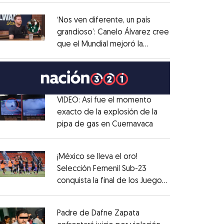
administrativo
Opens in new window
‘Nos ven diferente, un país
grandioso’: Canelo Álvarez cree
que el Mundial mejoró la
Opens in new window
imagen de México
Opens in new window
VIDEO: Así fue el momento
exacto de la explosión de la
pipa de gas en Cuernavaca
Opens in new win
Opens in new window
¡México se lleva el oro!
Selección Femenil Sub-23
conquista la final de los Juegos
Opens in new window
Centroamericanos
Opens in new window
Padre de Dafne Zapata