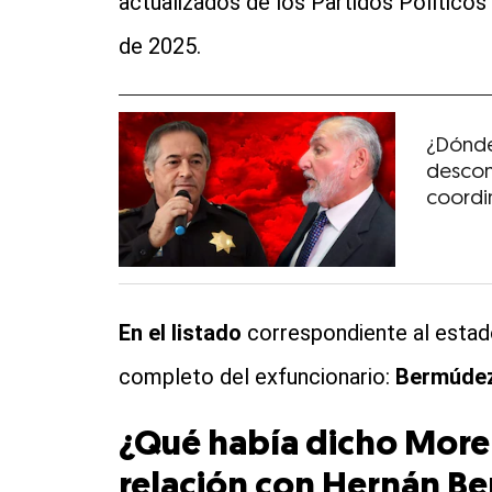
actualizados de los Partidos Políticos”
de 2025.
¿Dónde
descon
coordi
En el listado
correspondiente al estad
completo del exfuncionario:
Bermúdez
¿Qué había dicho More
relación con Hernán B