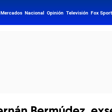
Mercados
Nacional
Opinión
Televisión
Fox Spor
cial-whatsapp
 Hernán Bermúdez, exs