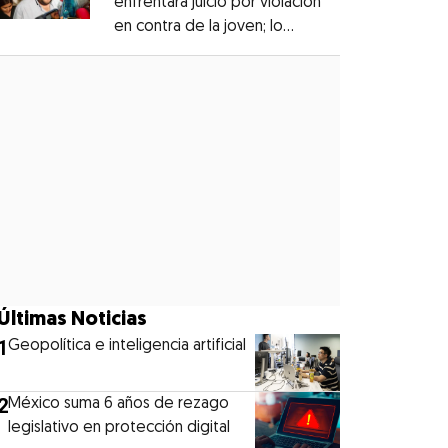
enfrentará juicio por violación
en contra de la joven; lo
Opens in new window
denunciaron en 2019
Opens in new window
Últimas Noticias
1
Geopolítica e inteligencia artificial
2
México suma 6 años de rezago
legislativo en protección digital