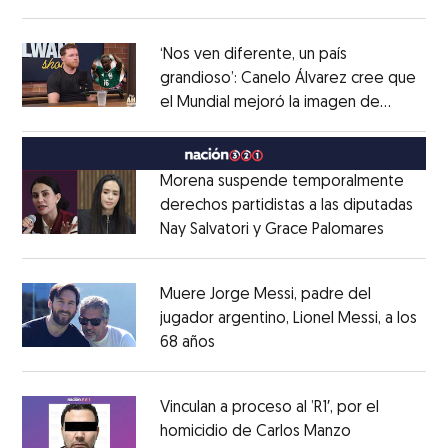
Opens in new window
‘Nos ven diferente, un país
grandioso’: Canelo Álvarez cree que
el Mundial mejoró la imagen de
Opens in new window
México
Opens in new window
Morena suspende temporalmente
derechos partidistas a las diputadas
Nay Salvatori y Grace Palomares
Opens i
Opens in new window
Muere Jorge Messi, padre del
jugador argentino, Lionel Messi, a los
68 años
Opens in new window
Opens in new window
Vinculan a proceso al ’R1′, por el
homicidio de Carlos Manzo
Opens in ne