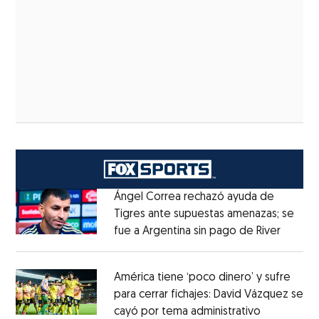
Ángel Correa rechazó ayuda de
Tigres ante supuestas amenazas; se
fue a Argentina sin pago de River
Opens 
Opens in new window
América tiene ‘poco dinero’ y sufre
para cerrar fichajes: David Vázquez se
cayó por tema administrativo
Opens in 