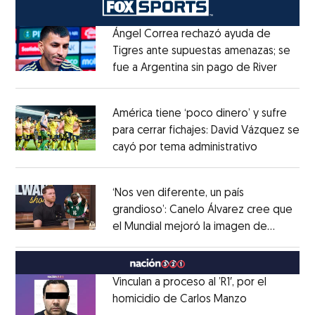
Ángel Correa rechazó ayuda de
Tigres ante supuestas amenazas; se
fue a Argentina sin pago de River
Opens 
Opens in new window
América tiene ‘poco dinero’ y sufre
para cerrar fichajes: David Vázquez se
cayó por tema administrativo
Opens in 
Opens in new window
‘Nos ven diferente, un país
grandioso’: Canelo Álvarez cree que
el Mundial mejoró la imagen de
Opens in new window
México
Opens in new window
Vinculan a proceso al ’R1′, por el
homicidio de Carlos Manzo
Opens in ne